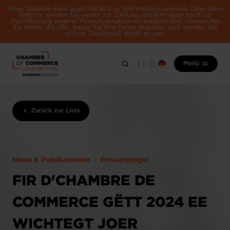
Diese Website dient ausschließlich zu Informationszwecken. Über diese
Website werden Sie weder zur Zahlung von Beiträgen noch zur
Durchführung anderer Finanztransaktionen aufgefordert. Überprüfen
Sie immer die URL, bevor Sie Ihre Daten eingeben, und wenden Sie
sich im Zweifelsfall direkt an uns.
Menü
Zurück zur Liste
News & Publikationen
Pressespiegel
FIR D'CHAMBRE DE
COMMERCE GËTT 2024 EE
WICHTEGT JOER