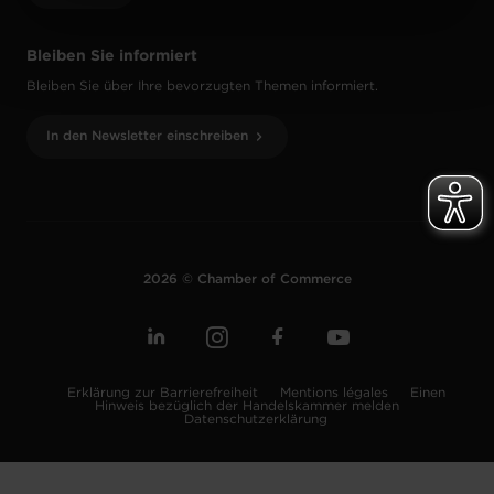
Charte d’usage des cookies
et notre
Politique de
protection des données personnelles
.
Bleiben Sie informiert
Bleiben Sie über Ihre bevorzugten Themen informiert.
In den Newsletter einschreiben
2026 © Chamber of Commerce
Erklärung zur Barrierefreiheit
Mentions légales
Einen
Hinweis bezüglich der Handelskammer melden
Datenschutzerklärung