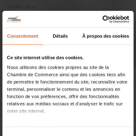
13.12.2023 - RTL.lu
Consentement
Détails
À propos des cookies
Ce site internet utilise des cookies.
Nous utilisons des cookies propres au site de la
Chambre de Commerce ainsi que des cookies tiers afin
de permettre le fonctionnement du site, reconnaître votre
terminal, personnaliser le contenu et les annonces en
fonction de vos préférences, offrir des fonctionnalités
Pressespiegel
relatives aux médias sociaux et d'analyser le trafic sur
notre site internet.
Diesen Artikel teilen
Grâce au présent bandeau, vous pouvez accepter,
refuser ou configurer les cookies selon vos préférences,
Sélection
D'Betriber zielen op d'Politik, well vill Secteuren dach