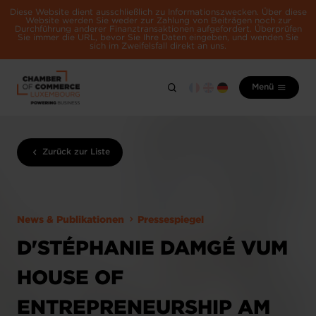
Diese Website dient ausschließlich zu Informationszwecken. Über diese
Website werden Sie weder zur Zahlung von Beiträgen noch zur
Durchführung anderer Finanztransaktionen aufgefordert. Überprüfen
Sie immer die URL, bevor Sie Ihre Daten eingeben, und wenden Sie
sich im Zweifelsfall direkt an uns.
Menü
Zurück zur Liste
News & Publikationen
Pressespiegel
D'STÉPHANIE DAMGÉ VUM
HOUSE OF
ENTREPRENEURSHIP AM