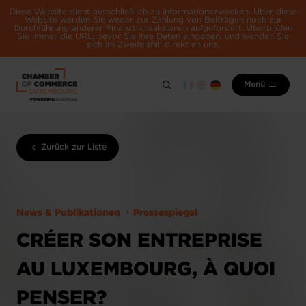
Diese Website dient ausschließlich zu Informationszwecken. Über diese
Website werden Sie weder zur Zahlung von Beiträgen noch zur
Durchführung anderer Finanztransaktionen aufgefordert. Überprüfen
Sie immer die URL, bevor Sie Ihre Daten eingeben, und wenden Sie
sich im Zweifelsfall direkt an uns.
Menü
Zurück zur Liste
News & Publikationen
Pressespiegel
CRÉER SON ENTREPRISE
AU LUXEMBOURG, À QUOI
PENSER?