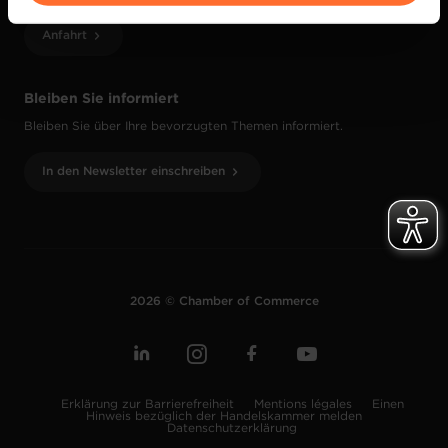
vos données personnelles, vous pouvez consulter notre
Anfahrt
Charte d’usage des cookies
et notre
Politique de
protection des données personnelles
.
Bleiben Sie informiert
Bleiben Sie über Ihre bevorzugten Themen informiert.
In den Newsletter einschreiben
2026 © Chamber of Commerce
Erklärung zur Barrierefreiheit
Mentions légales
Einen
Hinweis bezüglich der Handelskammer melden
Datenschutzerklärung