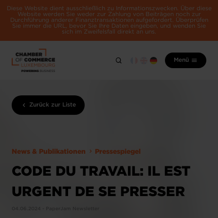
Diese Website dient ausschließlich zu Informationszwecken. Über diese
Website werden Sie weder zur Zahlung von Beiträgen noch zur
Durchführung anderer Finanztransaktionen aufgefordert. Überprüfen
Sie immer die URL, bevor Sie Ihre Daten eingeben, und wenden Sie
sich im Zweifelsfall direkt an uns.
Menü
Zurück zur Liste
News & Publikationen
Pressespiegel
CODE DU TRAVAIL: IL EST
URGENT DE SE PRESSER
04.06.2024 - PaperJam Newsletter