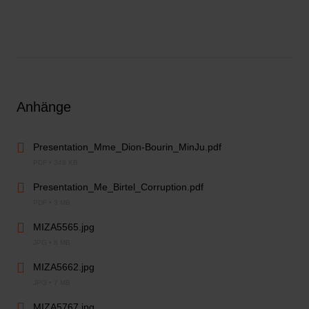
Anhänge
Presentation_Mme_Dion-Bourin_MinJu.pdf
PDF • 348 KB
Presentation_Me_Birtel_Corruption.pdf
PDF • 3 MB
MIZA5565.jpg
JPG • 8 MB
MIZA5662.jpg
JPG • 7 MB
MIZA5767.jpg