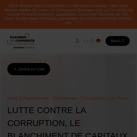
Diese Website dient ausschließlich zu Informationszwecken. Über diese
Website werden Sie weder zur Zahlung von Beiträgen noch zur Durchführung
anderer Finanztransaktionen aufgefordert. Überprüfen Sie immer die URL,
bevor Sie Ihre Daten eingeben, und wenden Sie sich im Zweifelsfall direkt an
uns.
Menü
Zurück zur Liste
News & Publikationen
Neuigkeiten
Neuigkeiten zum Recht
LUTTE CONTRE LA
CORRUPTION, LE
BLANCHIMENT DE CAPITAUX