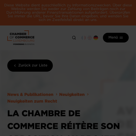
Diese Website dient ausschließlich zu Informationszwecken. Über diese
Website werden Sie weder zur Zahlung von Beiträgen noch zur
Durchführung anderer Finanztransaktionen aufgefordert. Überprüfen
Sie immer die URL, bevor Sie Ihre Daten eingeben, und wenden Sie
sich im Zweifelsfall direkt an uns.
Menü
Zurück zur Liste
News & Publikationen
Neuigkeiten
Neuigkeiten zum Recht
LA CHAMBRE DE
COMMERCE RÉITÈRE SON