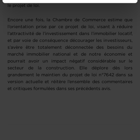
vos données personnelles, vous pouvez consulter notre
le projet de loi.
Charte d’usage des cookies
et notre
Politique de
protection des données personnelles
.
Encore une fois, la Chambre de Commerce estime que
l’orientation prise par ce projet de loi, visant à réduire
l’attractivité de l’investissement dans l’immobilier locatif,
et par voie de conséquence décourager les investisseurs,
s’avère être totalement déconnectée des besoins du
marché immobilier national et de notre économie et
pourrait avoir un impact négatif considérable sur le
secteur de la construction. Elle déplore dès lors
grandement le maintien du projet de loi n°7642 dans sa
version actuelle et réitère l’ensemble des commentaires
et critiques formulées dans ses précédents avis.