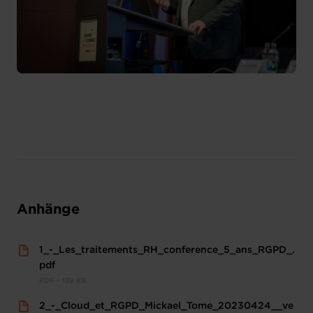
Anhänge
1_-_Les_traitements_RH_conference_5_ans_RGPD_.
pdf
PDF • 139 KB
2_-_Cloud_et_RGPD_Mickael_Tome_20230424__ve