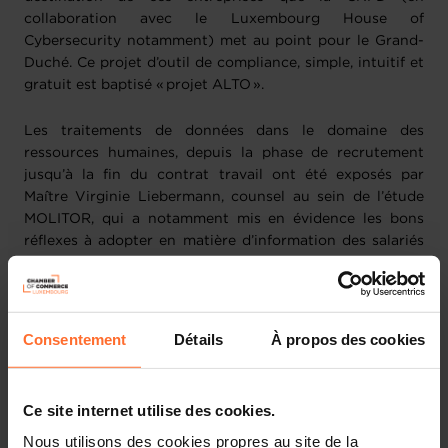
collaboration avec le Luxembourg House of
Cybersecurity notamment) met au point pour le Grand-
Duché. Ce projet d’outil de compliance, simple, intuitif et
gratuit est baptisé « projet ALTO ».
Les traitements de données dans le domaine des
ressources humaines, depuis la phase de recrutement
jusqu’à la fin du contrat travail ont été exposés par
Maître Virginie Liebermann, counsel au sein de l’étude
MOLITOR, qui a notamment mis en évidence les bons
réflexes à adopter en matière d’information des salariés
et de conservation de leurs données personnelles.
Maître Mickaël Tome, partner au sein de l’étude Togouna
& Tome, a présenté les principaux points d’attention
Consentement
Détails
À propos des cookies
qu’impliquent l’utilisation de services basés sur le cloud,
solution de plus en plus répandue, qui peut présenter des
risques en termes de sécurité de l’information et partant
Ce site internet utilise des cookies.
de confidentialité des données.
Nous utilisons des cookies propres au site de la