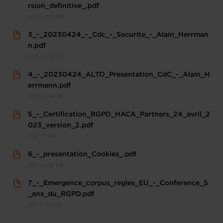
rsion_definitive_.pdf
PDF • 700 KB
3_-_20230424_-_Cdc_-_Securite_-_Alain_Herrman
n.pdf
PDF • 876 KB
4_-_20230424_ALTO_Presentation_CdC_-_Alain_H
errmann.pdf
PDF • 844 KB
5_-_Certification_RGPD_HACA_Partners_24_avril_2
023_version_2.pdf
PDF • 1 MB
6_-_presentation_Cookies_.pdf
PDF • 626 KB
7_-_Emergence_corpus_regles_EU_-_Conference_5
_ans_du_RGPD.pdf
PDF • 327 KB