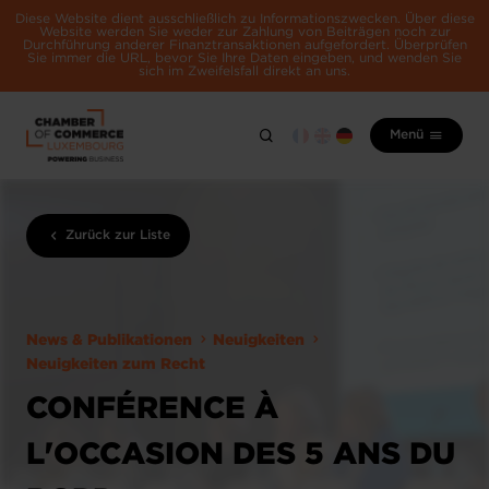
Diese Website dient ausschließlich zu Informationszwecken. Über diese
Website werden Sie weder zur Zahlung von Beiträgen noch zur
Durchführung anderer Finanztransaktionen aufgefordert. Überprüfen
Sie immer die URL, bevor Sie Ihre Daten eingeben, und wenden Sie
sich im Zweifelsfall direkt an uns.
Menü
Zurück zur Liste
News & Publikationen
Neuigkeiten
Neuigkeiten zum Recht
CONFÉRENCE À
L'OCCASION DES 5 ANS DU