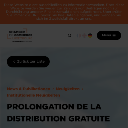
Diese Website dient ausschließlich zu Informationszwecken. Über diese
Website werden Sie weder zur Zahlung von Beiträgen noch zur
Durchführung anderer Finanztransaktionen aufgefordert. Überprüfen
Sie immer die URL, bevor Sie Ihre Daten eingeben, und wenden Sie
sich im Zweifelsfall direkt an uns.
Menü
Zurück zur Liste
News & Publikationen
Neuigkeiten
Institutionelle Neuigkeiten
PROLONGATION DE LA
DISTRIBUTION GRATUITE