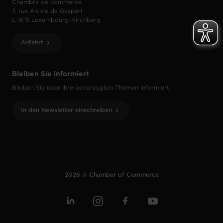
Chambre de commerce
7, rue Alcide de Gasperi
L-1615 Luxembourg-Kirchberg
Anfahrt
Bleiben Sie informiert
Bleiben Sie über Ihre bevorzugten Themen informiert.
In den Newsletter einschreiben
2026 © Chamber of Commerce