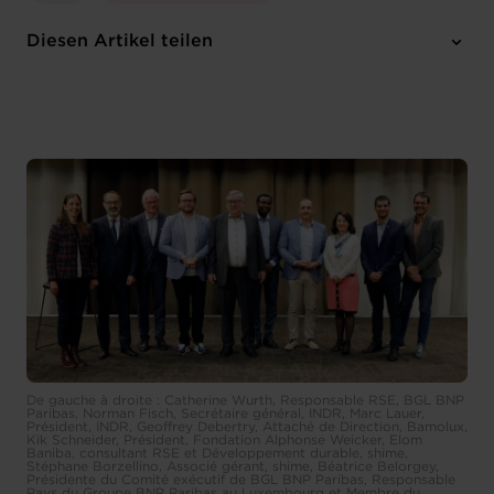
Diesen Artikel teilen
De gauche à droite : Catherine Wurth, Responsable RSE, BGL BNP
Paribas, Norman Fisch, Secrétaire général, INDR, Marc Lauer,
Président, INDR, Geoffrey Debertry, Attaché de Direction, Bamolux,
Kik Schneider, Président, Fondation Alphonse Weicker, Elom
Baniba, consultant RSE et Développement durable, shime,
Stéphane Borzellino, Associé gérant, shime, Béatrice Belorgey,
Présidente du Comité exécutif de BGL BNP Paribas, Responsable
Pays du Groupe BNP Paribas au Luxembourg et Membre du