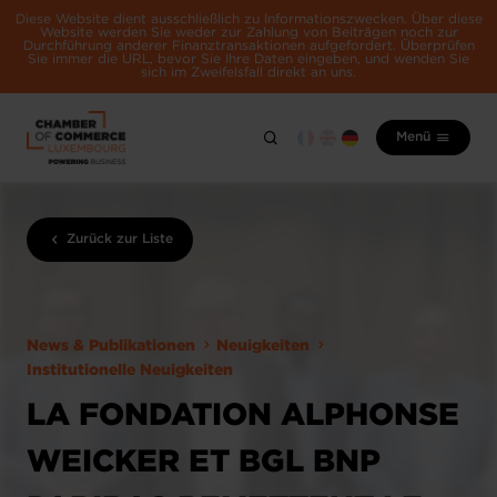
Diese Website dient ausschließlich zu Informationszwecken. Über diese
Website werden Sie weder zur Zahlung von Beiträgen noch zur
Durchführung anderer Finanztransaktionen aufgefordert. Überprüfen
Sie immer die URL, bevor Sie Ihre Daten eingeben, und wenden Sie
sich im Zweifelsfall direkt an uns.
Menü
Zurück zur Liste
News & Publikationen
Neuigkeiten
Institutionelle Neuigkeiten
LA FONDATION ALPHONSE
WEICKER ET BGL BNP