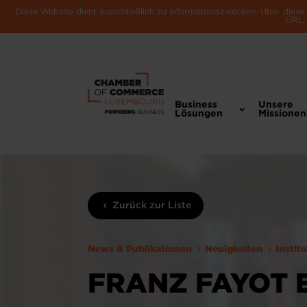
Diese Website dient ausschließlich zu Informationszwecken. Über dies
URL, 
Business
Unsere
Lösungen
Missionen
Zurück zur Liste
News & Publikationen
Neuigkeiten
Instit
FRANZ FAYOT 