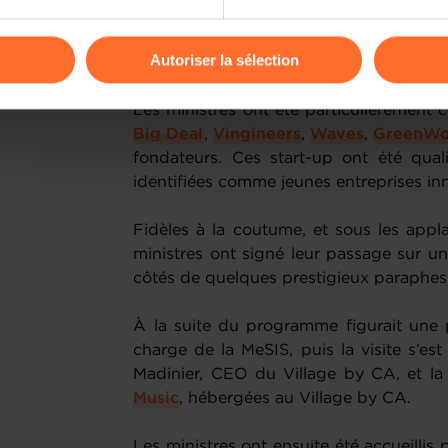
Le ministère de l’Économie soutient l
odifier ou retirer votre consentement à tout moment en cliquant su
activement les start-up et jeunes entrepr
Autoriser la sélection
aides publiques.
ions sur la manière dont nous utilisons lescookies et sommes 
Les ministres ont été particulièrement 
onsulter notre
Charte d’usage des cookies
et notre
Politique 
Big Deal
,
Vingineers
,
Waves
,
GreenWo
fondateurs. Ces start-up ont été qua
identifiées comme jeunes entreprises in
Fidèles à la coutume, et sous les appl
ministres ont signé leur passage sur u
côtés de quelques prestigieux paraphes
À la suite du programme figurait une
charge de la MeSIS, puis la visite s’e
Madinier, CEO du Village by CA, et la
Music
, hébergées au Village by CA.
Les ministres ont ensuite été accueilli