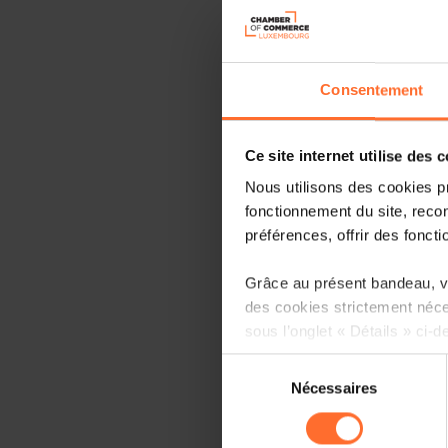
Consentement
Ce site internet utilise des 
Nous utilisons des cookies p
fonctionnement du site, recon
préférences, offrir des foncti
Grâce au présent bandeau, vo
des cookies strictement néce
sous l’onglet « Détails » ci-d
Sélection
Il est précisé que la navigati
Nécessaires
du
sociaux, sauvegarde des préfé
consentement
cas de refus de tous les coo