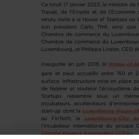
Ce lundi 17 janvier 2022, le ministre de 
Travail, de l’Emploi et de l’Économie 
rendu visite à la House of Startups où i
son président Carlo Thill, ainsi que
Chambre de commerce du Luxembourg, 
Chambre de commerce du Luxembourg, 
Luxembourg, et Philippe Linster, CEO de
Inaugurée en juin 2018, la
House of S
gare et peut accueillir entre 150 et
surface. Infrastructure mise en place
de fédérer et soutenir l’écosystème d
Startups rassemble sous un même t
incubateurs, accélérateurs d'entrepris
start-up dont la
Luxembourg House of
au FinTech, le
Luxembourg-City In
l’incubateur international du groupe Cr
Climate Finance Accelerator (ICFA)
.