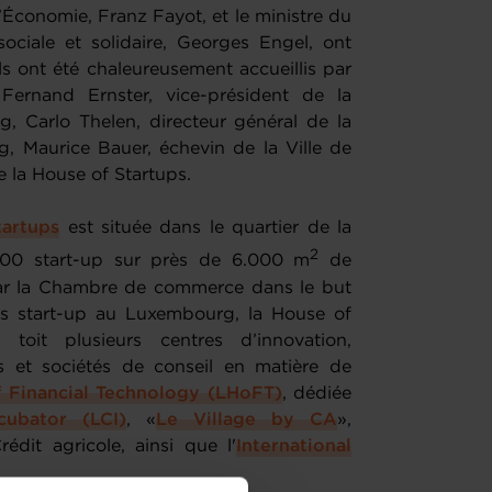
l’Économie, Franz Fayot, et le ministre du
sociale et solidaire, Georges Engel, ont
ls ont été chaleureusement accueillis par
 Fernand Ernster, vice-président de la
Carlo Thelen, directeur général de la
Maurice Bauer, échevin de la Ville de
 la House of Startups.
tartups
est située dans le quartier de la
2
 200 start-up sur près de 6.000 m
de
 par la Chambre de commerce dans le but
es start-up au Luxembourg, la House of
oit plusieurs centres d’innovation,
es et sociétés de conseil en matière de
 Financial Technology (LHoFT)
, dédiée
cubator (LCI)
, «
Le Village by CA
»,
édit agricole, ainsi que l'
International