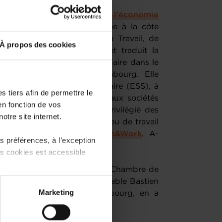
octobre 2021 la
Maison de l’économie
eSIS)
, anciennement installée à la côte
l’initiative du ministère du Travail, de
À propos des cookies
solidaire en octobre 2018 et traduit la
l’économie sociale et solidaire dans le
ation économique du Luxembourg. Elle
 l’économie sociale et solidaire (ESS), à
 tiers afin de permettre le
 l’entrepreneuriat social et aux sociétés
en fonction de vos
se veut être le partenaire privilégié des
otre site internet.
 et/ou sociétale ainsi qu’un lieu de travail
ccompagne 5 start-up:
Youth&Work
, A-
 préférences, à l’exception
nd Women
et
Touchpoints
.
ts cookies est accessible
City Incubator, fondé par la Chambre de
 de Luxembourg. Son responsable Bastien
 partage sur les réseaux
Marketing
evin de la Ville de Luxembourg, en a
) peuvent être affectées en
es missions.