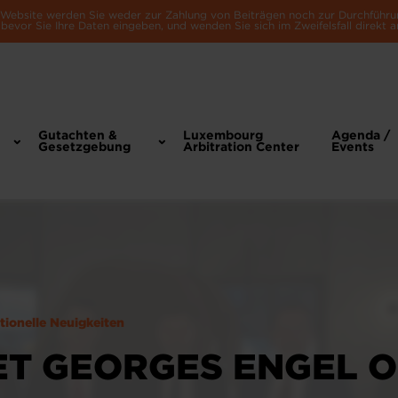
e Website werden Sie weder zur Zahlung von Beiträgen noch zur Durchführu
bevor Sie Ihre Daten eingeben, und wenden Sie sich im Zweifelsfall direkt a
Gutachten &
Luxembourg
Agenda /
Gesetzgebung
Arbitration Center
Events
utionelle Neuigkeiten
ET GEORGES ENGEL ON