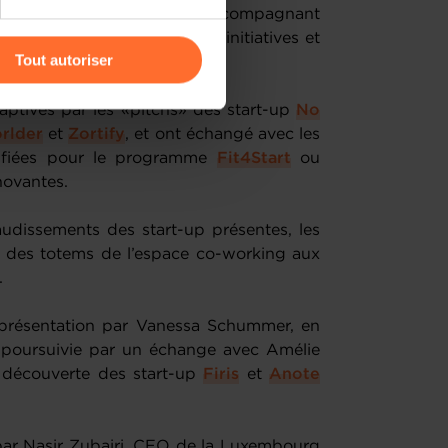
’essor de l’innovation en accompagnant
r l’icône flottante en bas à
ises au travers de diverses initiatives et
Tout autoriser
amenés à traiter vos données
captivés par les «pitchs» des start-up
No
de protection des données
rlder
et
Zortify
, et ont échangé avec les
lifiées pour le programme
Fit4Start
ou
novantes.
audissements des start-up présentes, les
n des totems de l’espace co-working aux
.
 présentation par Vanessa Schummer, en
st poursuivie par un échange avec Amélie
 découverte des start-up
Firis
et
Anote
s par Nasir Zubairi, CEO de la Luxembourg