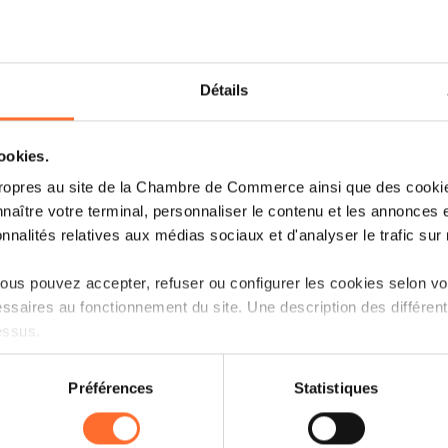
Au sein du LCI est hébergée depuis 
sociale et de l’innovation sociale (M
d’Eich. La MeSIS a été mise en place à 
Détails
l’Emploi et de l’Économie sociale et 
volonté du gouvernement de développer 
cadre de la politique de diversific
cookies.
rassemble tous ceux qui s’intéressent à
ropres au site de la Chambre de Commerce ainsi que des cookies
l’innovation sociale et plus largement à
naître votre terminal, personnaliser le contenu et les annonces 
d’impact sociétal (SIS). Ainsi la MeSIS 
onnalités relatives aux médias sociaux et d'analyser le trafic sur n
créateurs d’entreprises à finalité sociale
et d’échanges. Actuellement, elle a
us pouvez accepter, refuser ou configurer les cookies selon vos
Prendre,
Art Square Lab
,
KnowthyBra
ssaires au fonctionnement du site. Une description des différen
essus.
La visite a débuté par le Luxembourg-
commerce en partenariat avec la Ville
on sur le site et certaines fonctionnalités (ex : lecture de vidéos,
Préférences
Statistiques
Berg, appuyé par Maurice Bauer, éch
rences de lecture vidéo, personnalisation de l’affichage du site
exposé le programme d’accélération et s
kies ou des cookies non nécessaires.