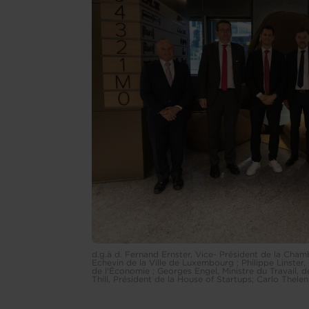
d.g.à d. Fernand Ernster, Vice- Président de la C
Echevin de la Ville de Luxembourg ; Philippe Linster
de l'Économie ; Georges Engel, Ministre du Travail, de
Thill, Président de la House of Startups; Carlo The