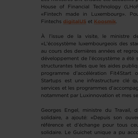
House of Financial Technology (LHoF
«Fintech made in Luxembourg». Pour
Fintechs
digitalUS
et
Koosmik
.
À l’issue de la visite, le ministre 
«L’écosystème luxembourgeois des sta
au cours des dernières années et regro
développement de l’écosystème a été so
structurantes telles que les aides publi
programme d’accélération Fit4Start 
Startups est une infrastructure clé q
services et les programmes d’accompag
notamment par Luxinnovation et mes ser
Georges Engel, ministre du Travail, d
solidaire, a ajouté: «Depuis son ouve
référence et d’échange pour tous ceux
solidaire. Le Guichet unique a pu ac