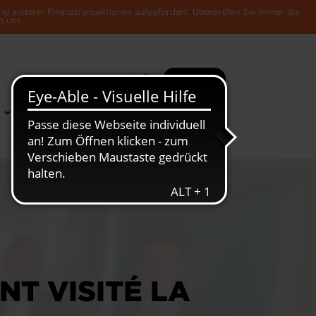
ng anderer Finanztransaktionen aufgefordert. Überprüfen Sie immer die
n uns.
Suche
Mehr
News &
Die Luxemburger
Publikationen
Wirtschaft
T VISITÉ LA