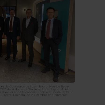
hambre de Commerce de Luxembourg; Maurice Bauer,
, CEO de la House of Startups; Franz Fayot, Ministre
 l’Emploi et de l’Économie sociale et solidaire; Carlo
len, Directeur général de la Chambre de Commerce