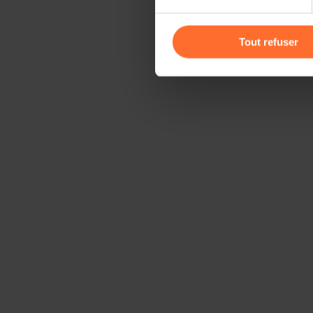
Vous avez la possibilité de m
gauche de chaque page.
Tout refuser
Pour de plus amples informat
personnelles, vous pouvez c
personnelles
.