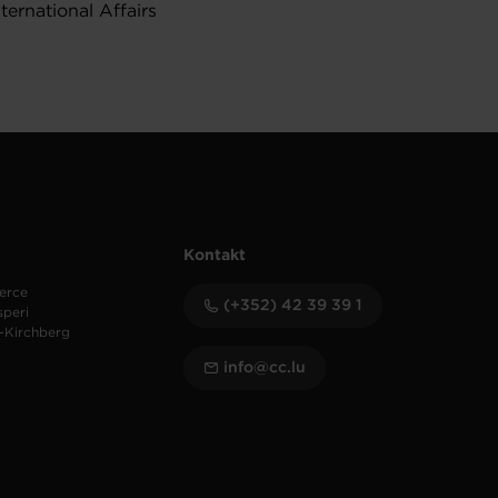
ernational Affairs
Kontakt
erce
(+352) 42 39 39 1
speri
-Kirchberg
info@cc.lu