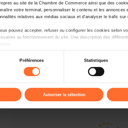
This is your chance to reflect on the p
ropres au site de la Chambre de Commerce ainsi que des cookies
2024 European elections and the prioriti
naître votre terminal, personnaliser le contenu et les annonces 
the survey will be included in a report
onnalités relatives aux médias sociaux et d'analyser le trafic sur n
legislators.
us pouvez accepter, refuser ou configurer les cookies selon vos
The survey should take no more tha
ssaires au fonctionnement du site. Une description des différen
choose your language of preference f
essus.
If you have not yet responded to this 
on sur le site et certaines fonctionnalités (ex : lecture de vidéos,
Préférences
Statistiques
your entrepreneurial voice heard!
rences de lecture vidéo, personnalisation de l’affichage du site
kies ou des cookies non nécessaires.
Deadline : 15 November 2023
odifier ou retirer votre consentement à tout moment en cliquant su
Link to the survey
Autoriser la sélection
THE ORGANISERS
ions sur la manière dont nous utilisons lescookies et sommes 
onsulter notre
Charte d’usage des cookies
et notre
Politique 