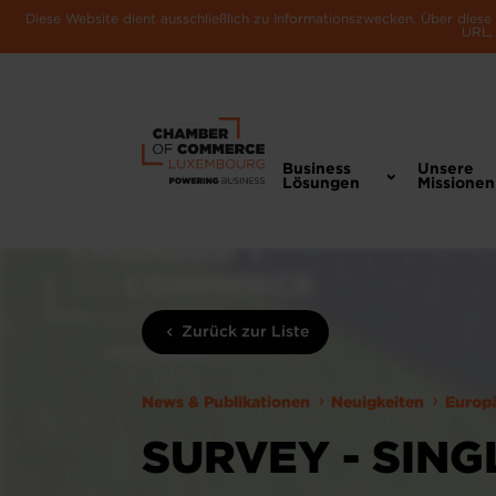
Diese Website dient ausschließlich zu Informationszwecken. Über dies
URL, 
Business
Unsere
Lösungen
Missionen
Zurück zur Liste
News & Publikationen
Neuigkeiten
Europ
SURVEY - SIN