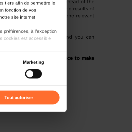
ath towards more integration ahead of the
 tiers afin de permettre le
es for next five-year term. The results of
en fonction de vos
 to the European Commission and relevant
otre site internet.
 préférences, à l’exception
n 10 minutes to complete and you can
ts cookies est accessible
rom the drop-down menu.
survey, this is the last chance to make
 partage sur les réseaux
Marketing
) peuvent être affectées en
r l’icône flottante en bas à
Tout autoriser
amenés à traiter vos données
de protection des données