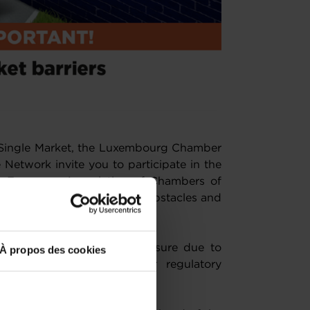
e Single Market, the Luxembourg Chamber
Network invite you to participate in the
e European Association of Chambers of
t important single market obstacles and
 are under increasing pressure due to
À propos des cookies
ateral barriers to trade or regulatory