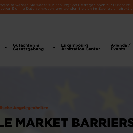
e Website werden Sie weder zur Zahlung von Beiträgen noch zur Durchführu
bevor Sie Ihre Daten eingeben, und wenden Sie sich im Zweifelsfall direkt a
Gutachten &
Luxembourg
Agenda /
Gesetzgebung
Arbitration Center
Events
äische Angelegenheiten
GLE MARKET BARRIER