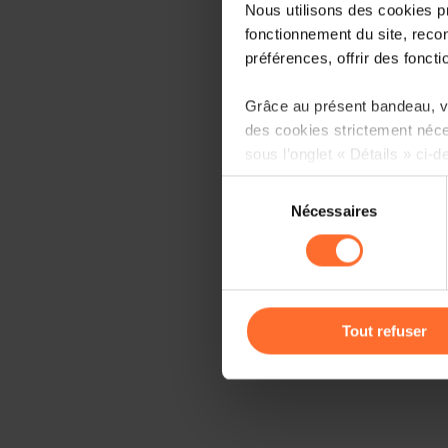
Nous utilisons des cookies p
fonctionnement du site, recon
préférences, offrir des foncti
Grâce au présent bandeau, vo
des cookies strictement néce
sous l’onglet « Détails » ci-d
Sélection
Il est précisé que la navigati
Nécessaires
du
sociaux, sauvegarde des préfé
consentement
cas de refus de tous les coo
Vous avez la possibilité de m
gauche de chaque page.
Tout refuser
Pour de plus amples informat
personnelles, vous pouvez c
personnelles
.