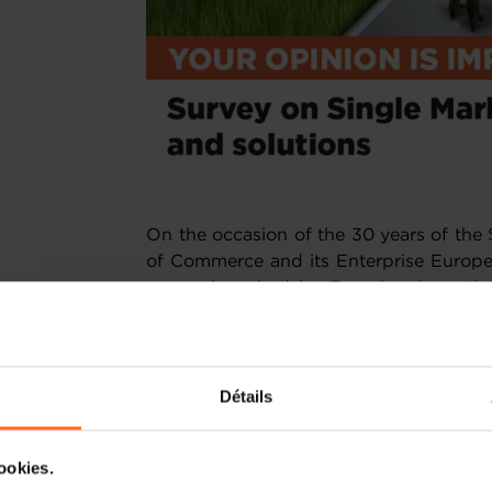
On the occasion of the 30 years of th
of Commerce and its Enterprise Europe 
survey launched by Eurochambres, th
Commerce & Industry, to assess the mos
solutions.
Now more than ever, market operators
Détails
disruptions in the supply chain, unil
burdens.
cookies.