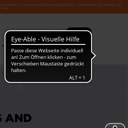
ng anderer Finanztransaktionen aufgefordert. Überprüfen Sie immer die
n uns.
Suche
Mehr
News &
Die Luxemburger
Publikationen
Wirtschaft
S AND