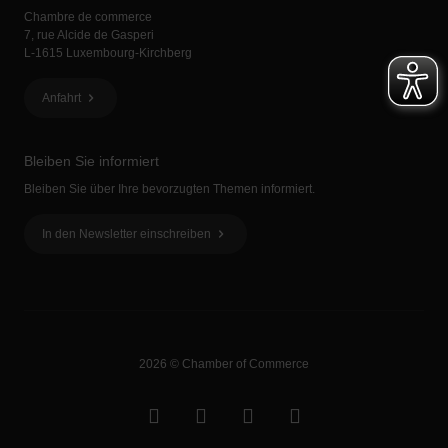
Chambre de commerce
7, rue Alcide de Gasperi
L-1615 Luxembourg-Kirchberg
Anfahrt
Bleiben Sie informiert
Bleiben Sie über Ihre bevorzugten Themen informiert.
In den Newsletter einschreiben
2026 © Chamber of Commerce