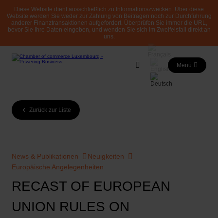
Diese Website dient ausschließlich zu Informationszwecken. Über diese
Website werden Sie weder zur Zahlung von Beiträgen noch zur Durchführung
anderer Finanztransaktionen aufgefordert. Überprüfen Sie immer die URL,
bevor Sie Ihre Daten eingeben, und wenden Sie sich im Zweifelsfall direkt an
uns.
Menü
Zurück zur Liste
News & Publikationen
Neuigkeiten
Europäische Angelegenheiten
RECAST OF EUROPEAN
UNION RULES ON