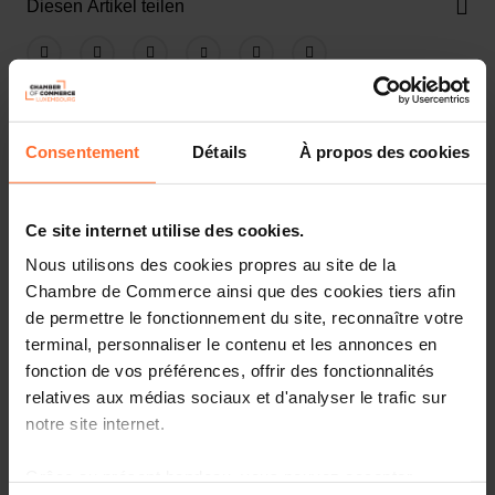
Diesen Artikel teilen
Consentement
Détails
À propos des cookies
European Commission consultation
Ce site internet utilise des cookies.
Nous utilisons des cookies propres au site de la
The European Commission has recently launched a call for
Chambre de Commerce ainsi que des cookies tiers afin
evidence and a public consultation in view of the revision of the
de permettre le fonctionnement du site, reconnaître votre
rules on administrative cooperation in the field of taxation
terminal, personnaliser le contenu et les annonces en
(DAC). The DAC is the main piece of EU legislation governing
fonction de vos préférences, offrir des fonctionnalités
administrative cooperation in direct taxation. This framework
relatives aux médias sociaux et d'analyser le trafic sur
provides harmonised tools, including automatic exchange of
notre site internet.
information (AEOI), which enable Member States’ tax
authorities to cooperate efficiently and effectively in combating
Grâce au présent bandeau, vous pouvez accepter,
tax fraud, evasion and avoidance.