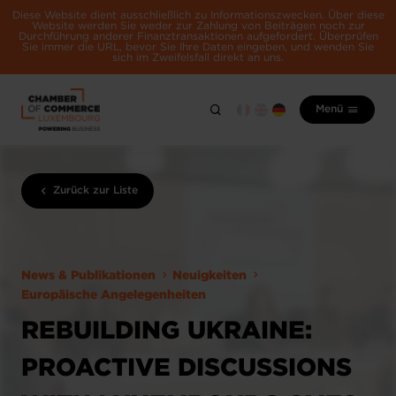
Diese Website dient ausschließlich zu Informationszwecken. Über diese
Website werden Sie weder zur Zahlung von Beiträgen noch zur
Durchführung anderer Finanztransaktionen aufgefordert. Überprüfen
Sie immer die URL, bevor Sie Ihre Daten eingeben, und wenden Sie
sich im Zweifelsfall direkt an uns.
Menü
Zurück zur Liste
News & Publikationen
Neuigkeiten
Europäische Angelegenheiten
REBUILDING UKRAINE:
PROACTIVE DISCUSSIONS