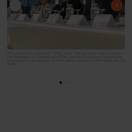
The aim of this edition of “SMEs Let’s Talk Europe!” was to collect
the feedback of Luxembourg SMEs on the European programmes
and projects to support Ukraine and to pinpoint what more can be
done.