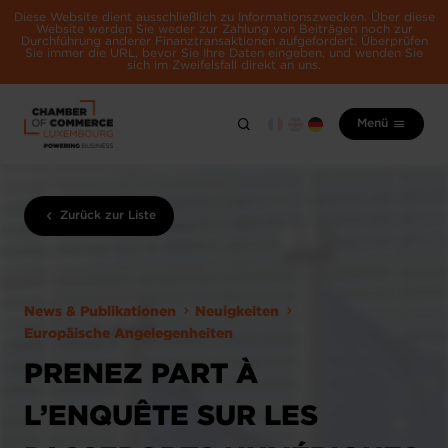
Diese Website dient ausschließlich zu Informationszwecken. Über diese
Website werden Sie weder zur Zahlung von Beiträgen noch zur
Durchführung anderer Finanztransaktionen aufgefordert. Überprüfen
Sie immer die URL, bevor Sie Ihre Daten eingeben, und wenden Sie
sich im Zweifelsfall direkt an uns.
Menü
Zurück zur Liste
News & Publikationen
Neuigkeiten
Europäische Angelegenheiten
PRENEZ PART À
L’ENQUÊTE SUR LES