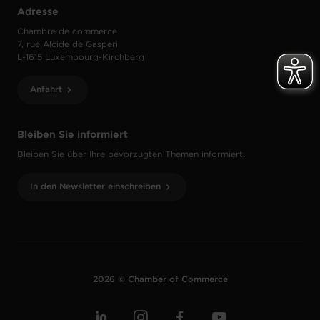
Adresse
Chambre de commerce
7, rue Alcide de Gasperi
L-1615 Luxembourg-Kirchberg
Anfahrt
Bleiben Sie informiert
Bleiben Sie über Ihre bevorzugten Themen informiert.
In den Newsletter einschreiben
2026 © Chamber of Commerce