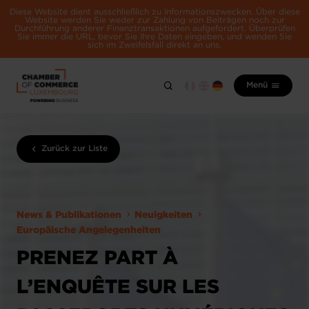
Diese Website dient ausschließlich zu Informationszwecken. Über diese
Website werden Sie weder zur Zahlung von Beiträgen noch zur
Durchführung anderer Finanztransaktionen aufgefordert. Überprüfen
Sie immer die URL, bevor Sie Ihre Daten eingeben, und wenden Sie
sich im Zweifelsfall direkt an uns.
Menü
Zurück zur Liste
News & Publikationen
Neuigkeiten
Europäische Angelegenheiten
PRENEZ PART À
L’ENQUÊTE SUR LES