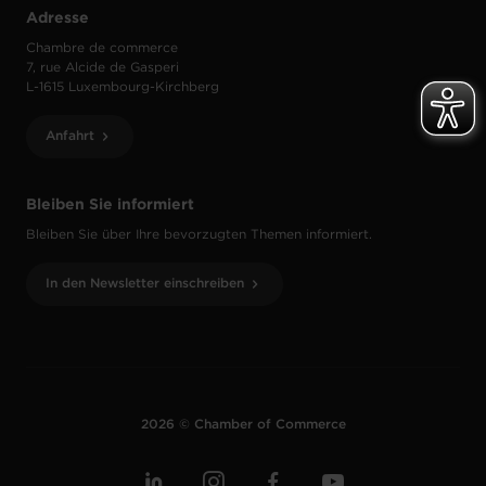
Adresse
Chambre de commerce
7, rue Alcide de Gasperi
L-1615 Luxembourg-Kirchberg
Anfahrt
Bleiben Sie informiert
Bleiben Sie über Ihre bevorzugten Themen informiert.
In den Newsletter einschreiben
2026 © Chamber of Commerce