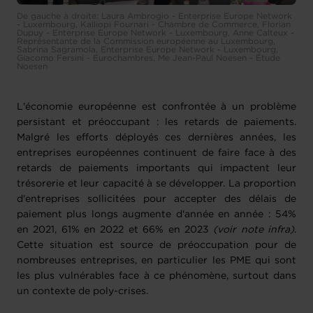
De gauche à droite: Laura Ambrogio - Enterprise Europe Network
- Luxembourg, Kalliopi Fournari - Chambre de Commerce, Florian
Dupuy - Enterprise Europe Network - Luxembourg, Anne Calteux -
Représentante de la Commission européenne au Luxembourg,
Sabrina Sagramola, Enterprise Europe Network - Luxembourg,
Giacomo Fersini - Eurochambres, Me Jean-Paul Noesen - Étude
Noesen
L'économie européenne est confrontée à un problème
persistant et préoccupant : les retards de paiements.
Malgré les efforts déployés ces dernières années, les
entreprises européennes continuent de faire face à des
retards de paiements importants qui impactent leur
trésorerie et leur capacité à se développer. La proportion
d'entreprises sollicitées pour accepter des délais de
paiement plus longs augmente d'année en année : 54%
en 2021, 61% en 2022 et 66% en 2023
(voir note infra)
.
Cette situation est source de préoccupation pour de
nombreuses entreprises, en particulier les PME qui sont
les plus vulnérables face à ce phénomène, surtout dans
un contexte de poly-crises.