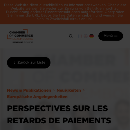
Diese Website dient ausschließlich zu Informationszwecken. Über diese
Website werden Sie weder zur Zahlung von Beiträgen noch zur
Durchführung anderer Finanztransaktionen aufgefordert. Überprüfen
Sie immer die URL, bevor Sie Ihre Daten eingeben, und wenden Sie
sich im Zweifelsfall direkt an uns.
Menü
Zurück zur Liste
News & Publikationen
Neuigkeiten
Europäische Angelegenheiten
PERSPECTIVES SUR LES
RETARDS DE PAIEMENTS