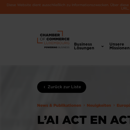
Diese Website dient ausschließlich zu Informationszwecken. Über dies
URL, 
Business
Unsere
Lösungen
Missionen
Zurück zur Liste
News & Publikationen
Neuigkeiten
Europ
L’AI ACT EN AC