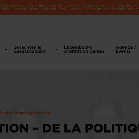
e Website werden Sie weder zur Zahlung von Beiträgen noch zur Durchführu
bevor Sie Ihre Daten eingeben, und wenden Sie sich im Zweifelsfall direkt a
Gutachten &
Luxembourg
Agenda /
Gesetzgebung
Arbitration Center
Events
äische Angelegenheiten
TION – DE LA POLITI