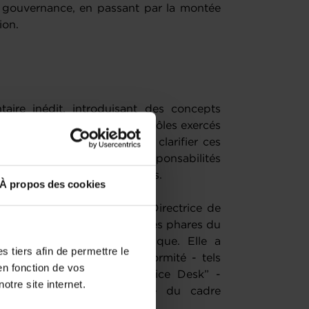
e gouvernance, en passant par la montée
ion.
aire inédit, introduisant des concepts
ons différenciées selon les rôles exercés
tif de cette session était de clarifier ces
mpréhension claire des responsabilités
 distributeurs et utilisateurs.
À propos des cookies
rvention de Dr. Lucia Sioli, Directrice de
ges essentiels sur les principes phares du
dée sur les niveaux de risque. Elle a
 tiers afin de permettre le
irectrices et outils de conformité - tels
en fonction de vos
latform
et le “AI Act Service Desk” -
otre site internet.
rs dans la mise en œuvre du cadre