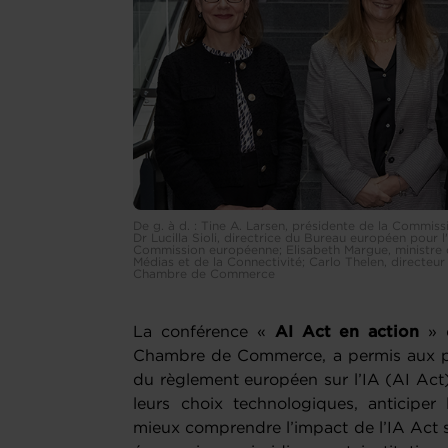
De g. à d. : Tine A. Larsen, présidente de la Commis
Dr Lucilla Sioli, directrice du Bureau européen pour l'i
Commission européenne; Elisabeth Margue, ministre 
Médias et de la Connectivité; Carlo Thelen, directe
Chambre de Commerce
La conférence «
AI Act en action
» q
Chambre de Commerce, a permis aux par
du règlement européen sur l’IA (AI Act)
leurs choix technologiques, anticiper 
mieux comprendre l’impact de l’IA Act su