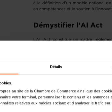
à la définition d’un modèle national d
en compétences et le soutien à l’innovat
Démystifier l’AI Act
L’AI Act constitue un cadre réglement
nouveaux ainsi qu’un ensemble d’obligati
dans la chaîne de valeur de l’IA. L’objec
obligations afin de permettre une co
respectives des développeurs, déployeurs,
Détails
Les participants ont bénéficié de l’inte
l’EU AI Office, qui a apporté des éclaira
cookies.
règlement, notamment l’approche fon
ropres au site de la Chambre de Commerce ainsi que des cookies
également présenté les futures lignes d
naître votre terminal, personnaliser le contenu et les annonces 
que le “
AI Act Single Information P
onnalités relatives aux médias sociaux et d'analyser le trafic sur n
destinés à accompagner les acteu
réglementaire.