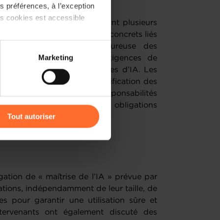
 préférences, à l’exception
ts cookies est accessible
 session interactive réunissant plusieurs
nges ont porté sur les défis concrets liés
rticulier la sélection rigoureuse des
 partage sur les réseaux
Marketing
conformité, ainsi que les exigences de
) peuvent être affectées en
rnant l’utilisation de systèmes d’IA. Les
expérience relatifs à la classification des
la répartition précise des responsabilités
r l’icône flottante en bas à
’intégration de ces nouvelles obligations
Tout autoriser
umérique des entreprises.
amenés à traiter vos données
de protection des données
igation de « maîtrise de l’IA » prévue par
sations, indépendamment de leur taille, de
s pour garantir une utilisation sûre et
tervenants ont également discuté des