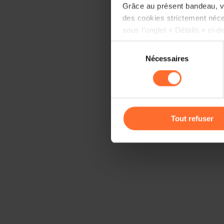
Grâce au présent bandeau, vo
des cookies strictement néce
sous l’onglet « Détails » ci-d
Sélection
Il est précisé que la navigati
Nécessaires
du
sociaux, sauvegarde des préfé
consentement
cas de refus de tous les coo
Vous avez la possibilité de m
gauche de chaque page.
Tout refuser
Pour de plus amples informat
personnelles, vous pouvez c
personnelles
.