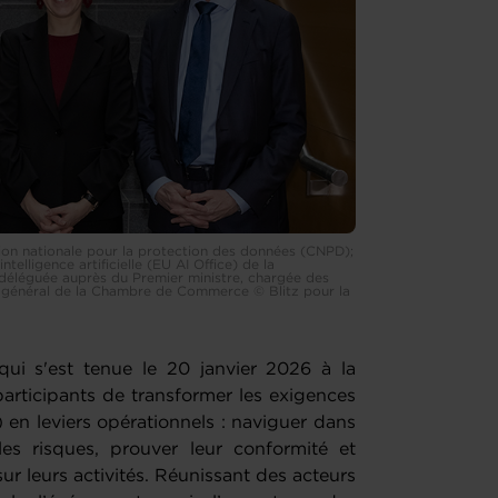
sion nationale pour la protection des données (CNPD);
ntelligence artificielle (EU AI Office) de la
déléguée auprès du Premier ministre, chargée des
ur général de la Chambre de Commerce © Blitz pour la
ui s'est tenue le 20 janvier 2026 à la
ticipants de transformer les exigences
 en leviers opérationnels : naviguer dans
les risques, prouver leur conformité et
r leurs activités. Réunissant des acteurs