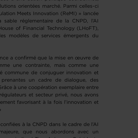
utions orientées marché. Parmi celles-ci
egulation Meets Innovation (ReMI) » lancée
à sable réglementaire de la CNPD, l’AI
ouse of Financial Technology (LHoFT),
e les modèles de services émergents du
ence a confirmé que la mise en œuvre de
omme une contrainte, mais comme une
onté commune de conjuguer innovation et
es prenantes un cadre de dialogue, des
 Grâce à une coopération exemplaire entre
 régulateurs et secteur privé, nous avons
ent favorisant à la fois l’innovation et
»
 confiées à la CNPD dans le cadre de l’AI
é majeure, que nous abordons avec un