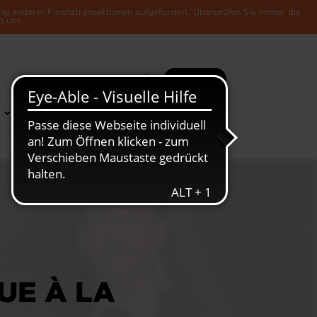
ng anderer Finanztransaktionen aufgefordert. Überprüfen Sie immer die
n uns.
Suche
Mehr
News &
Die Luxemburger
Publikationen
Wirtschaft
QUE À LA