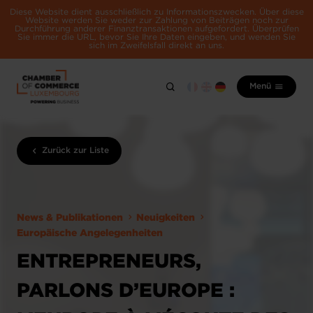
Diese Website dient ausschließlich zu Informationszwecken. Über diese
Website werden Sie weder zur Zahlung von Beiträgen noch zur
Durchführung anderer Finanztransaktionen aufgefordert. Überprüfen
Sie immer die URL, bevor Sie Ihre Daten eingeben, und wenden Sie
sich im Zweifelsfall direkt an uns.
Menü
Zurück zur Liste
News & Publikationen
Neuigkeiten
Europäische Angelegenheiten
ENTREPRENEURS,
PARLONS D’EUROPE :