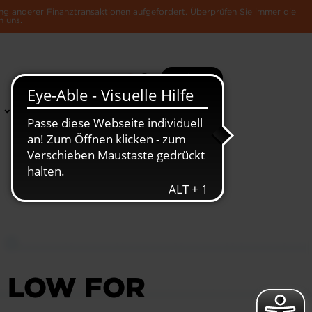
ng anderer Finanztransaktionen aufgefordert. Überprüfen Sie immer die
n uns.
Suche
Mehr
News &
Die Luxemburger
Publikationen
Wirtschaft
C LOW FOR