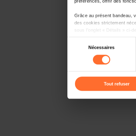
préférences, offrir des foncti
Grâce au présent bandeau, vo
des cookies strictement néce
sous l’onglet « Détails » ci-d
Sélection
Il est précisé que la navigati
Nécessaires
du
sociaux, sauvegarde des préfé
consentement
cas de refus de tous les coo
Vous avez la possibilité de m
gauche de chaque page.
Tout refuser
Pour de plus amples informat
personnelles, vous pouvez c
personnelles
.