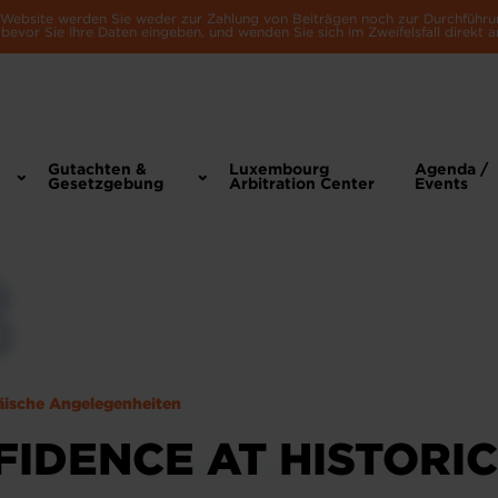
e Website werden Sie weder zur Zahlung von Beiträgen noch zur Durchführu
bevor Sie Ihre Daten eingeben, und wenden Sie sich im Zweifelsfall direkt a
Gutachten &
Luxembourg
Agenda /
Gesetzgebung
Arbitration Center
Events
äische Angelegenheiten
FIDENCE AT HISTORI