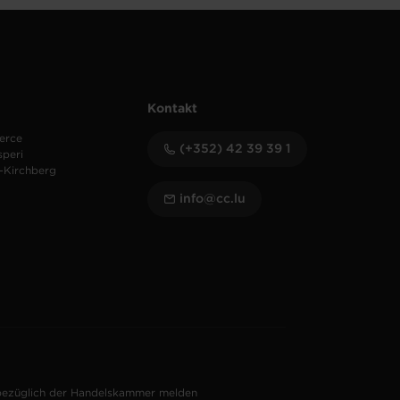
Kontakt
erce
(+352) 42 39 39 1
speri
-Kirchberg
info@cc.lu
bezüglich der Handelskammer melden