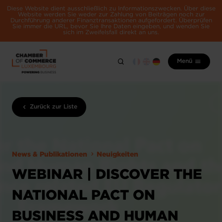
Diese Website dient ausschließlich zu Informationszwecken. Über diese
Website werden Sie weder zur Zahlung von Beiträgen noch zur
Durchführung anderer Finanztransaktionen aufgefordert. Überprüfen
Sie immer die URL, bevor Sie Ihre Daten eingeben, und wenden Sie
sich im Zweifelsfall direkt an uns.
Menü
Zurück zur Liste
News & Publikationen
Neuigkeiten
WEBINAR | DISCOVER THE
NATIONAL PACT ON
BUSINESS AND HUMAN