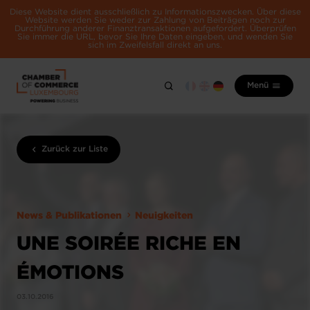
Diese Website dient ausschließlich zu Informationszwecken. Über diese
Website werden Sie weder zur Zahlung von Beiträgen noch zur
Durchführung anderer Finanztransaktionen aufgefordert. Überprüfen
Sie immer die URL, bevor Sie Ihre Daten eingeben, und wenden Sie
sich im Zweifelsfall direkt an uns.
Menü
Zurück zur Liste
News & Publikationen
Neuigkeiten
UNE SOIRÉE RICHE EN
ÉMOTIONS
03.10.2016