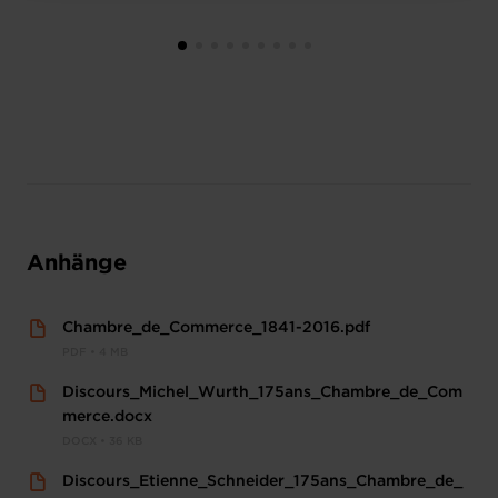
Anhänge
Chambre_de_Commerce_1841-2016.pdf
PDF • 4 MB
Discours_Michel_Wurth_175ans_Chambre_de_Com
merce.docx
DOCX • 36 KB
Discours_Etienne_Schneider_175ans_Chambre_de_