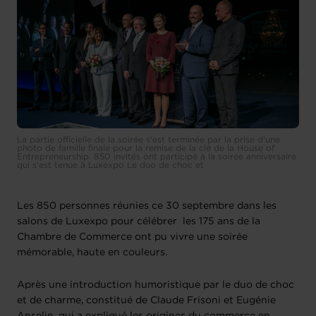
La partie officielle de la soirée s'est terminée par la prise d'une
photo de famille finale pour la remise de la clé de la House of
Entrepreneurship. 850 invités ont participé à la soirée anniversaire
qui s'est tenue à Luxexpo Le duo de choc et
Les 850 personnes réunies ce 30 septembre dans les
salons de Luxexpo pour célébrer les 175 ans de la
Chambre de Commerce ont pu vivre une soirée
mémorable, haute en couleurs.
Après une introduction humoristique par le duo de choc
et de charme, constitué de Claude Frisoni et Eugénie