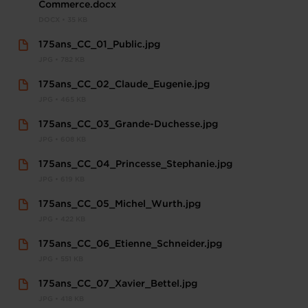
Commerce.docx
DOCX • 35 KB
175ans_CC_01_Public.jpg
JPG • 782 KB
175ans_CC_02_Claude_Eugenie.jpg
JPG • 465 KB
175ans_CC_03_Grande-Duchesse.jpg
JPG • 608 KB
175ans_CC_04_Princesse_Stephanie.jpg
JPG • 619 KB
175ans_CC_05_Michel_Wurth.jpg
JPG • 422 KB
175ans_CC_06_Etienne_Schneider.jpg
JPG • 551 KB
175ans_CC_07_Xavier_Bettel.jpg
JPG • 418 KB