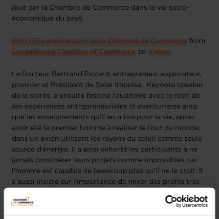
joué par la Chambre de Commerce dans la vie socio-
économique du pays.
Film 175e anniversaire de la Chambre de Commerce
from
Luxembourg Chamber of Commerce
on
Vimeo
.
Le Docteur Bertrand Piccard, entrepreneur, explorateur,
pionnier et Président de Solar Impulse, Keynote speaker
de la soirée, a ensuite fasciné l’auditoire avec le récit de
ses expériences entrepreneuriales et aventurières ainsi
que les enseignements qu’il en a tiré pour la vie, après
avoir été le premier homme à réaliser le tour du monde,
dans un avion utilisant les rayons du soleil comme seule
source d'énergie. Il a ainsi exhorté les participants à ne
jamais considérer leurs projets comme impossibles car
l’homme est capable de beaucoup plus qu’il ne le croit. Il
a aussi insisté sur l’importance de mixer des profils très
différents, voire opposés, dans la constitution d’une
équipe, pour donner à celle-ci la possibilité d’aller le plus
loin possible.