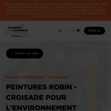
Diese Website dient ausschließlich zu Informationszwecken. Über diese
Website werden Sie weder zur Zahlung von Beiträgen noch zur
Durchführung anderer Finanztransaktionen aufgefordert. Überprüfen
Sie immer die URL, bevor Sie Ihre Daten eingeben, und wenden Sie
sich im Zweifelsfall direkt an uns.
Menü
Zurück zur Liste
News & Publikationen
Neuigkeiten
PEINTURES ROBIN -
CROISADE POUR
L'ENVIRONNEMENT