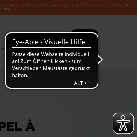
ng anderer Finanztransaktionen aufgefordert. Überprüfen Sie immer die
n uns.
Suche
Mehr
News &
Die Luxemburger
Publikationen
Wirtschaft
PEL À