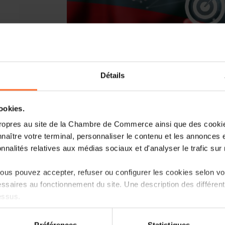
Détails
Face aux mutations rapides du marché 
cookies.
l’ADEM lancent le
Skills-Plang
, un n
ropres au site de la Chambre de Commerce ainsi que des cookies
prévisionnelle de l’emploi et des co
naître votre terminal, personnaliser le contenu et les annonces 
juin 2025
.
onnalités relatives aux médias sociaux et d'analyser le trafic sur n
L’objectif du Skills-Plang est d’anti
us pouvez accepter, refuser ou configurer les cookies selon vos
l’emploi, de renforcer l’employabilité
ssaires au fonctionnement du site. Une description des différen
grâce à des actions ciblées de montée e
essus.
Pour accompagner les employeurs 
compétences, l’identification des salari
on sur le site et certaines fonctionnalités (ex : lecture de vidéos,