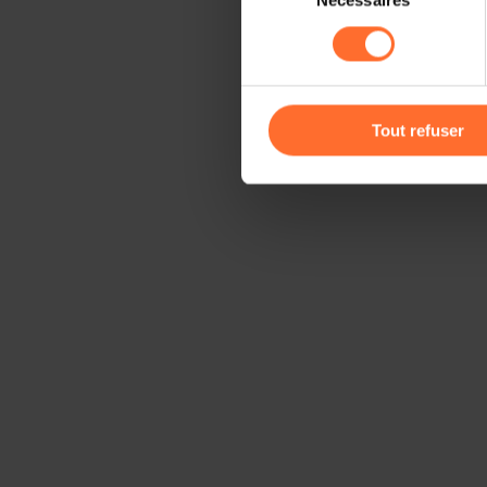
Nécessaires
du
sociaux, sauvegarde des préfé
consentement
cas de refus de tous les coo
Vous avez la possibilité de m
gauche de chaque page.
Tout refuser
Pour de plus amples informat
personnelles, vous pouvez c
personnelles
.