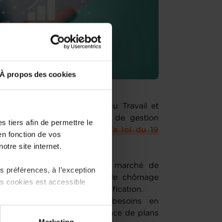
À propos des cookies
de l’emploi, le ministère du Travail et
ouveau programme national de gestion
 tiers afin de permettre le
mpétences (GPEC) prévu par
la loi du 19
en fonction de vos
otre site internet.
ciper les transformations du marché de
 préférences, à l’exception
 des salariés et de prévenir le chômage
ts cookies est accessible
n compétences ou de requalification.
dans l’analyse de leurs besoins en
és concernés et la mise en place de plans
 partage sur les réseaux