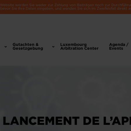
e Website werden Sie weder zur Zahlung von Beiträgen noch zur Durchführu
bevor Sie Ihre Daten eingeben, und wenden Sie sich im Zweifelsfall direkt a
Gutachten &
Luxembourg
Agenda /
Gesetzgebung
Arbitration Center
Events
 LANCEMENT DE L’AP