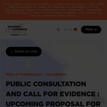
Diese Website dient ausschließlich zu Informationszwecken. Über diese
Website werden Sie weder zur Zahlung von Beiträgen noch zur
Durchführung anderer Finanztransaktionen aufgefordert. Überprüfen
Sie immer die URL, bevor Sie Ihre Daten eingeben, und wenden Sie
sich im Zweifelsfall direkt an uns.
Menü
Zurück zur Liste
News & Publikationen
Neuigkeiten
PUBLIC CONSULTATION
AND CALL FOR EVIDENCE :
UPCOMING PROPOSAL FOR