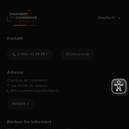
Kontakt
(+352) 42 39 39 1
info@cc.lu
Adresse
Chambre de commerce
7, rue Alcide de Gasperi
L-1615 Luxembourg-Kirchberg
Anfahrt
Bleiben Sie informiert