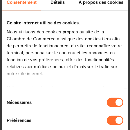
Consentement
Détails
À propos des cookies
MARIANI Marie-Christine, CEO, Dudelange;
Ce site internet utilise des cookies.
ZOLLER Gérard, CEO, Schwebach;
Nous utilisons des cookies propres au site de la
HILGER Anouk, ingénieur, Luxembourg;
Chambre de Commerce ainsi que des cookies tiers afin
de permettre le fonctionnement du site, reconnaître votre
FONTAINE Elisabeth dite Betty, ingénieur,
terminal, personnaliser le contenu et les annonces en
Kehlen;
fonction de vos préférences, offrir des fonctionnalités
KLÜCKERS Eric, directeur général,
relatives aux médias sociaux et d'analyser le trafic sur
Wellenstein;
notre site internet.
VANDENNEUCKER Jan, CEO, Hoegaarden;
Grâce au présent bandeau, vous pouvez accepter,
refuser ou configurer les cookies selon vos préférences,
Sélection
WERNER Pierre-Nicolas, Chef de service, Kayl;
à l’exception des cookies strictement nécessaires au
Nécessaires
du
HENROTIN Eric, director strategic projects
fonctionnement du site. Une description des différents
consentement
EMEA, Arlon.
cookies est accessible sous l’onglet « Détails » ci-
Préférences
dessus.