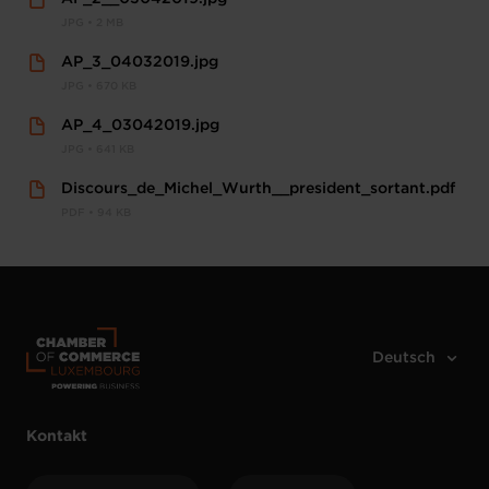
JPG • 2 MB
AP_3_04032019.jpg
JPG • 670 KB
AP_4_03042019.jpg
JPG • 641 KB
Discours_de_Michel_Wurth__president_sortant.pdf
PDF • 94 KB
Kontakt