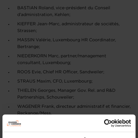
BASTIAN Roland, vice-président du Conseil
d’administration, Kehlen;
KIEFFER Jean-Marc, administrateur de sociétés,
Strassen;
MASSIN Valérie, Luxembourg HR Coordinator,
Bertrange;
NIEDERKORN Marc, partner/management
consultant, Luxembourg;
ROOS Evie, Chief HR Officer, Sandweiler;
STRAUS Maxim, CFO, Luxembourg;
THIELEN Georges, Manager Gov. Rel. and R&D
Partnerships, Schouweiler;
WAGENER Frank, directeur administratif et financier,
Reckange/Mess.
Comme membres suppléants dans l’ordre suivant lequel
ils doivent remplacer les membres effectifs :