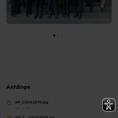
Anhänge
AP_03042019.jpg
JPG • 2 MB
AP_2__03042019.jpg