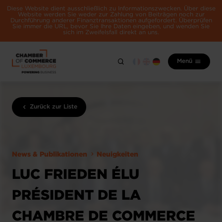
Diese Website dient ausschließlich zu Informationszwecken. Über diese
Website werden Sie weder zur Zahlung von Beiträgen noch zur
Durchführung anderer Finanztransaktionen aufgefordert. Überprüfen
Sie immer die URL, bevor Sie Ihre Daten eingeben, und wenden Sie
sich im Zweifelsfall direkt an uns.
Menü
Zurück zur Liste
News & Publikationen
Neuigkeiten
LUC FRIEDEN ÉLU
PRÉSIDENT DE LA
CHAMBRE DE COMMERCE