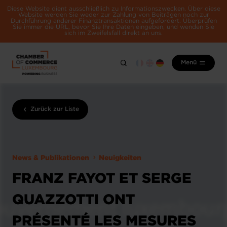
Diese Website dient ausschließlich zu Informationszwecken. Über diese
Website werden Sie weder zur Zahlung von Beiträgen noch zur
Durchführung anderer Finanztransaktionen aufgefordert. Überprüfen
Sie immer die URL, bevor Sie Ihre Daten eingeben, und wenden Sie
sich im Zweifelsfall direkt an uns.
Menü
Zurück zur Liste
News & Publikationen
Neuigkeiten
FRANZ FAYOT ET SERGE
QUAZZOTTI ONT
PRÉSENTÉ LES MESURES