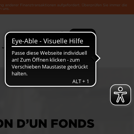
ng anderer Finanztransaktionen aufgefordert. Überprüfen Sie immer die
n uns.
Suche
Mehr
News &
Die Luxemburger
Publikationen
Wirtschaft
ON D’UN FONDS