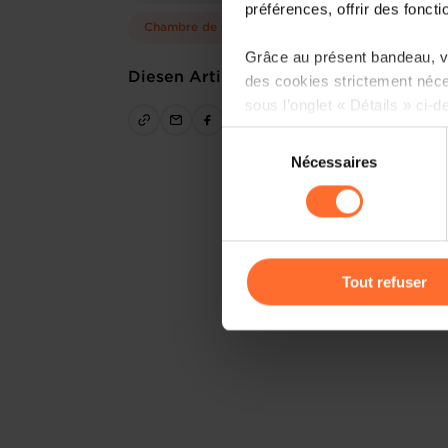
préférences, offrir des foncti
Chambre de Commerce
Grâce au présent bandeau, vo
Diesen Artikel teilen
des cookies strictement néce
sous l’onglet « Détails » ci-d
Sélection
Il est précisé que la navigati
Nécessaires
du
sociaux, sauvegarde des préfé
consentement
cas de refus de tous les coo
Vous avez la possibilité de m
gauche de chaque page.
Tout refuser
Pour de plus amples informat
personnelles, vous pouvez c
personnelles
.