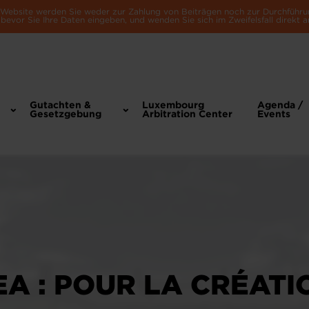
e Website werden Sie weder zur Zahlung von Beiträgen noch zur Durchführu
bevor Sie Ihre Daten eingeben, und wenden Sie sich im Zweifelsfall direkt a
Gutachten &
Luxembourg
Agenda /
Gesetzgebung
Arbitration Center
Events
EA : POUR LA CRÉATI