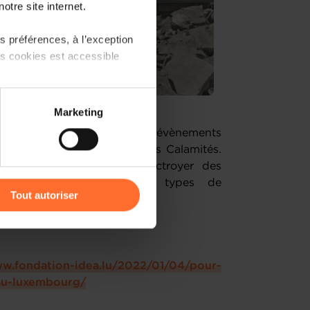
otre site internet.
 préférences, à l’exception
ts cookies est accessible
 partage sur les réseaux
Marketing
) peuvent être affectées en
ver une vie normale en cas d’évènements
pportun de créer un Fonds des Calamités.
ement, il pourrait aussi octroyer des
r l’icône flottante en bas à
gnies d’assurance. Neuf types de
Tout autoriser
 être couverts.
amenés à traiter vos données
de protection des données
ww.fondation-idea.lu/2022/01/04/pour-
-au-luxembourg/