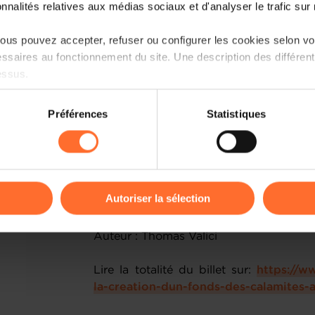
onnalités relatives aux médias sociaux et d'analyser le trafic sur n
us pouvez accepter, refuser ou configurer les cookies selon vos
ssaires au fonctionnement du site. Une description des différen
essus.
on sur le site et certaines fonctionnalités (ex : lecture de vidéos,
Préférences
Statistiques
rences de lecture vidéo, personnalisation de l’affichage du site
Pour permettre aux sinistrés de retrou
kies ou des cookies non nécessaires.
climatiques graves, il pourrait être o
Avec des réserves mobilisables rapid
odifier ou retirer votre consentement à tout moment en cliquant su
avances remboursables aux compa
Autoriser la sélection
catastrophes naturelles pourraient ainsi
ions sur la manière dont nous utilisons lescookies et sommes 
Auteur : Thomas Valici
onsulter notre
Charte d’usage des cookies
et notre
Politique 
Lire la totalité du billet sur:
https://w
la-creation-dun-fonds-des-calamites