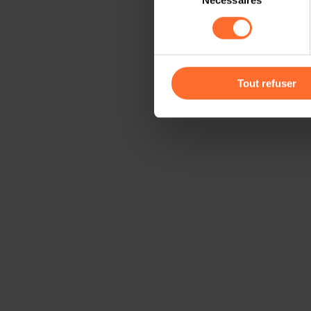
Nécessaires
du
sociaux, sauvegarde des préfé
consentement
cas de refus de tous les coo
Vous avez la possibilité de m
gauche de chaque page.
Tout refuser
Pour de plus amples informat
personnelles, vous pouvez c
personnelles
.