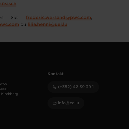
zösisch
eren Sie:
frederic.wersand@pwc.com
,
.pwc.com
ou
lilia.henni@uel.lu
.
Kontakt
erce
(+352) 42 39 39 1
speri
-Kirchberg
info@cc.lu