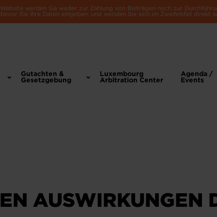
e Website werden Sie weder zur Zahlung von Beiträgen noch zur Durchführu
bevor Sie Ihre Daten eingeben, und wenden Sie sich im Zweifelsfall direkt a
Gutachten &
Luxembourg
Agenda /
Gesetzgebung
Arbitration Center
Events
DEN AUSWIRKUNGEN 