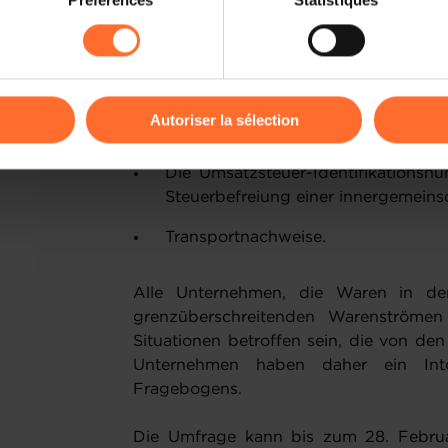
Préférences
Statistiques
rences de lecture vidéo, personnalisation de l’affichage du site
Lagerbestände, die in einem anderen
kies ou des cookies non nécessaires.
Stock Arrangements) und eine 
Registrierung;
odifier ou retirer votre consentement à tout moment en cliquant su
Reihengeschäfte: Welchem Verkauf i
Autoriser la sélection
die Umsatzsteuerbefreiung zu han
ions sur la manière dont nous utilisons lescookies et sommes 
Die Umsatzsteuer-Identifikations
onsulter notre
Charte d’usage des cookies
et notre
Politique 
Steuerbefreiung einer innergemeinsc
Transportnachweise.
Alle Unternehmen, die Waren in d
grenzüberschreitenden Warenströmen 
Situationen betroffen sein, die von de
Unternehmen haben daher ein Int
Fragebogens.
Die Umfrage kann bis zum 28. Februa