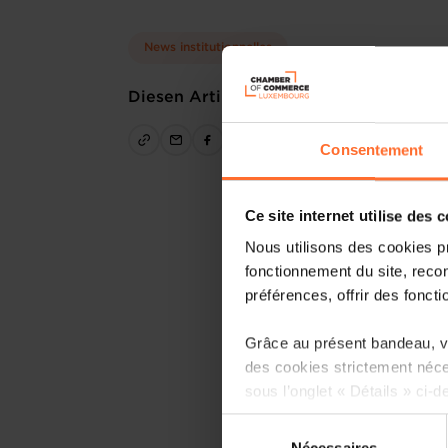
News institutionnelles
Diesen Artikel teilen
Consentement
Ce site internet utilise des 
Nous utilisons des cookies p
fonctionnement du site, recon
préférences, offrir des foncti
Grâce au présent bandeau, vo
des cookies strictement néce
sous l’onglet « Détails » ci-d
Sélection
Il est précisé que la navigati