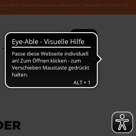
ng anderer Finanztransaktionen aufgefordert. Überprüfen Sie immer die
n uns.
Suche
Mehr
News &
Die Luxemburger
Publikationen
Wirtschaft
DER