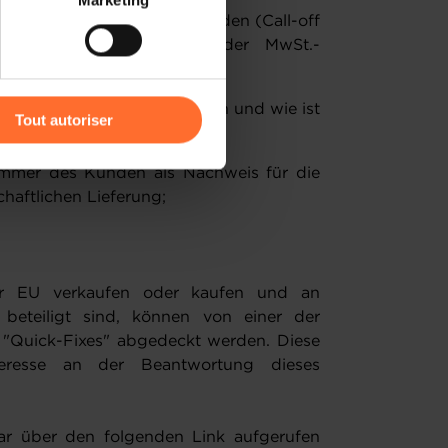
Marketing
) peuvent être affectées en
 Mitgliedstaat gelagert werden (Call-off
mögliche Vereinfachung der MwSt.-
r l’icône flottante en bas à
st der Transport zuzuordnen und wie ist
Tout autoriser
dhaben?
amenés à traiter vos données
nummer des Kunden als Nachweis für die
de protection des données
haftlichen Lieferung;
er EU verkaufen oder kaufen und an
beteiligt sind, können von einer der
n "Quick-Fixes" abgedeckt werden. Diese
eresse an der Beantwortung dieses
r über den folgenden Link aufgerufen