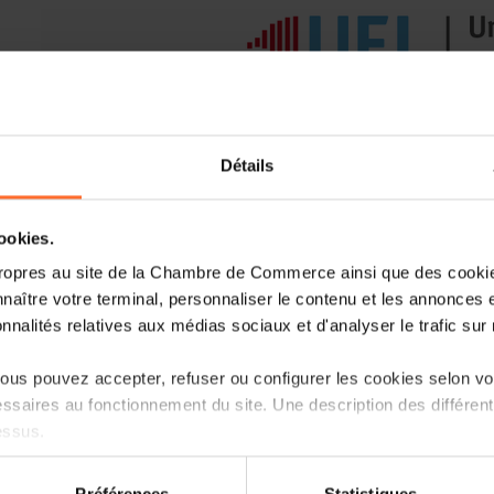
Détails
cookies.
ropres au site de la Chambre de Commerce ainsi que des cookies
Die UEL hat mit Unterstützung der Ha
naître votre terminal, personnaliser le contenu et les annonces 
um Informationen über die Anwendun
onnalités relatives aux médias sociaux et d'analyser le trafic sur n
Richtlinie durch luxemburgische Unter
us pouvez accepter, refuser ou configurer les cookies selon vos
Diese Umfrage wurde im Rahmen e
ssaires au fonctionnement du site. Une description des différen
Mehrwertsteuerforums ins Leben ger
essus.
Mehrwertsteuer-"Quick-Fixes"-Richt
sammeln:
on sur le site et certaines fonctionnalités (ex : lecture de vidéos,