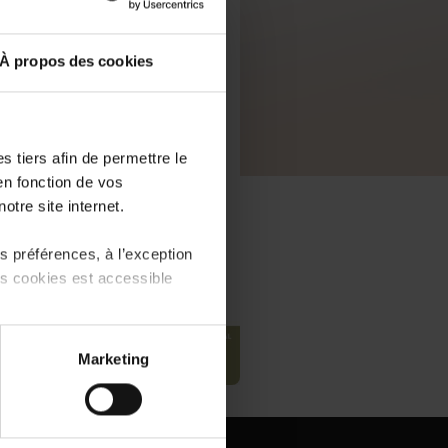
À propos des cookies
 tiers afin de permettre le
en fonction de vos
otre site internet.
 préférences, à l’exception
ts cookies est accessible
 partage sur les réseaux
Marketing
) peuvent être affectées en
PDF, 5.0 MB
r l’icône flottante en bas à