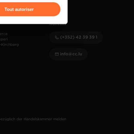
Tout autoriser
amenés à traiter vos données
Kontakt
de protection des données
erce
(+352) 42 39 39 1
speri
-Kirchberg
info@cc.lu
bezüglich der Handelskammer melden