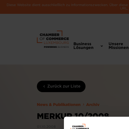
Diese Website dient ausschließlich zu Informationszwecken. Über dies
URL, 
Business
Unsere
Lösungen
Missionen
Zurück zur Liste
News & Publikationen
Archiv
MERKUR 10/2008
01.10.2008