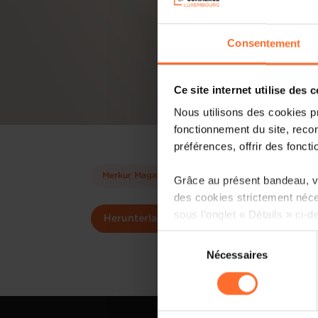
Consentement
Ce site internet utilise des 
Nous utilisons des cookies p
fonctionnement du site, recon
préférences, offrir des foncti
Merkur Magazin
Grâce au présent bandeau, vo
des cookies strictement néce
sous l’onglet « Détails » ci-d
Herunterladen
Sélection
Il est précisé que la navigati
Nécessaires
du
sociaux, sauvegarde des préfé
consentement
cas de refus de tous les coo
Vous avez la possibilité de m