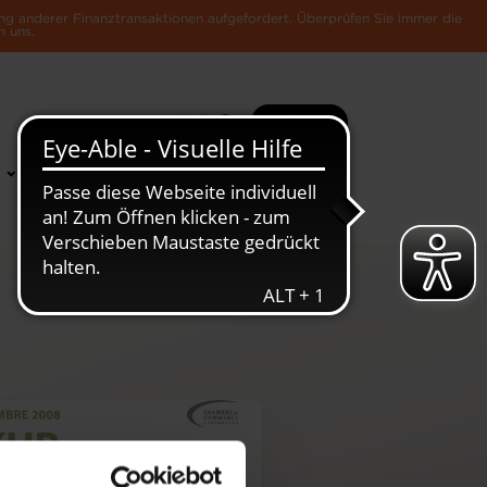
ng anderer Finanztransaktionen aufgefordert. Überprüfen Sie immer die
n uns.
Suche
Mehr
News &
Die Luxemburger
Publikationen
Wirtschaft