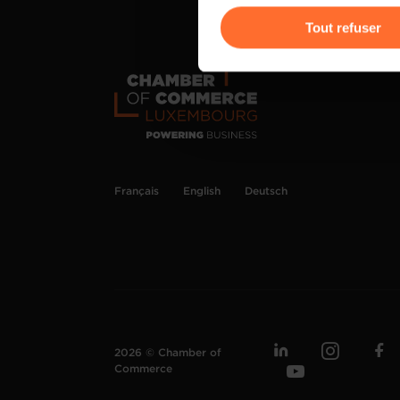
gauche de chaque page.
Tout refuser
Pour de plus amples informat
personnelles, vous pouvez c
personnelles
.
Français
English
Deutsch
2026 © Chamber of
Commerce