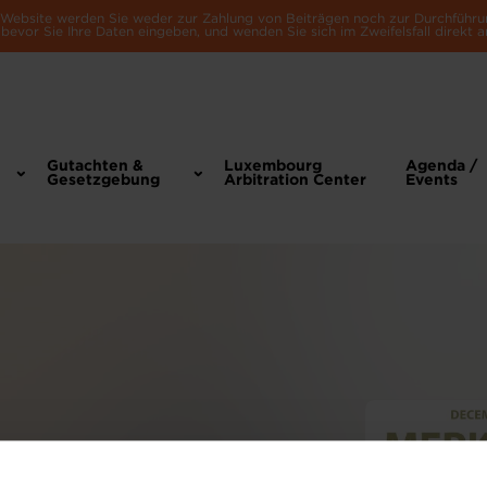
e Website werden Sie weder zur Zahlung von Beiträgen noch zur Durchführu
bevor Sie Ihre Daten eingeben, und wenden Sie sich im Zweifelsfall direkt a
Gutachten &
Luxembourg
Agenda /
Gesetzgebung
Arbitration Center
Events