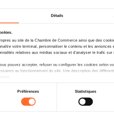
Détails
cookies.
ropres au site de la Chambre de Commerce ainsi que des cookies
naître votre terminal, personnaliser le contenu et les annonces 
onnalités relatives aux médias sociaux et d'analyser le trafic sur n
us pouvez accepter, refuser ou configurer les cookies selon vos
ssaires au fonctionnement du site. Une description des différen
essus.
on sur le site et certaines fonctionnalités (ex : lecture de vidéos,
Préférences
Statistiques
rences de lecture vidéo, personnalisation de l’affichage du site
kies ou des cookies non nécessaires.
odifier ou retirer votre consentement à tout moment en cliquant su