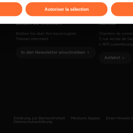
Autoriser la sélection
ions sur la manière dont nous utilisons lescookies et sommes 
Bleiben Sie informiert
Adresse
onsulter notre
Charte d’usage des cookies
et notre
Politique 
Bleiben Sie über Ihre bevorzugten
Chambre de comm
Themen informiert.
7, rue Alcide de Ga
L-1615 Luxembourg
In den Newsletter einschreiben
Anfahrt
Erklärung zur Barrierefreiheit
Mentions légales
Einen Hinweis 
Datenschutzerklärung