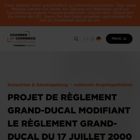
Diese Website dient ausschließlich zu Informationszwecken. Über diese
Website werden Sie weder zur Zahlung von Beiträgen noch zur
Durchführung anderer Finanztransaktionen aufgefordert. Überprüfen
Sie immer die URL, bevor Sie Ihre Daten eingeben, und wenden Sie
sich im Zweifelsfall direkt an uns.
Menü
Gutachten & Gesetzgebung
nationale Angelegenheiten
PROJET DE RÈGLEMENT
GRAND-DUCAL MODIFIANT
LE RÈGLEMENT GRAND-
DUCAL DU 17 JUILLET 2000