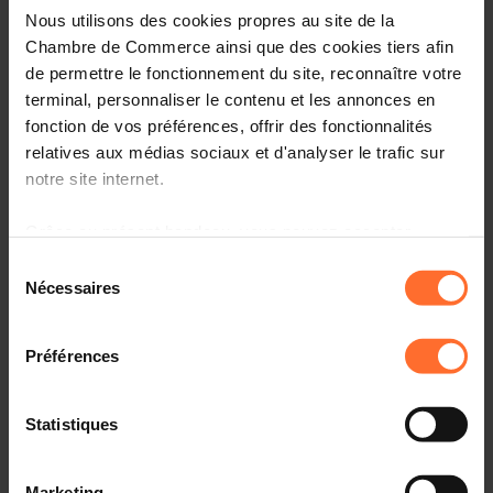
Nous utilisons des cookies propres au site de la
Gutachten & Gesetzgebung
Chambre de Commerce ainsi que des cookies tiers afin
de permettre le fonctionnement du site, reconnaître votre
Nützliche Informationen
terminal, personnaliser le contenu et les annonces en
fonction de vos préférences, offrir des fonctionnalités
1 Projecttext
Diesen Artikel teilen
relatives aux médias sociaux et d'analyser le trafic sur
notre site internet.
Projet de règlement grand-ducal modifiant le règlement
Grâce au présent bandeau, vous pouvez accepter,
grand-ducal du 17 juillet 2000 concernant la maîtrise des
refuser ou configurer les cookies selon vos préférences,
Sélection
dangers liés aux accidents majeurs impliquant des
à l’exception des cookies strictement nécessaires au
Nécessaires
du
substances dangereuses (2919BJE)
fonctionnement du site. Une description des différents
consentement
cookies est accessible sous l’onglet « Détails » ci-
Préférences
dessus.
Il est précisé que la navigation sur le site et certaines
Statistiques
fonctionnalités (ex : lecture de vidéos, partage sur les
Projekttexte
réseaux sociaux, sauvegarde des préférences de lecture
Marketing