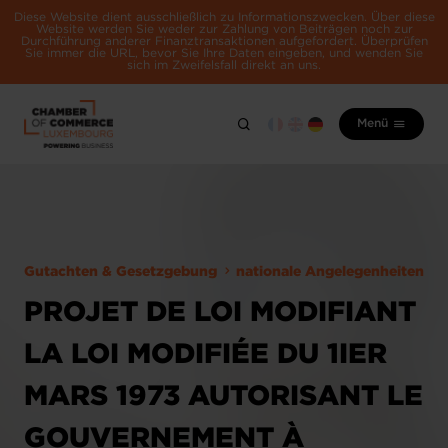
Diese Website dient ausschließlich zu Informationszwecken. Über diese
Website werden Sie weder zur Zahlung von Beiträgen noch zur
Durchführung anderer Finanztransaktionen aufgefordert. Überprüfen
Sie immer die URL, bevor Sie Ihre Daten eingeben, und wenden Sie
sich im Zweifelsfall direkt an uns.
Menü
Gutachten & Gesetzgebung
nationale Angelegenheiten
PROJET DE LOI MODIFIANT
LA LOI MODIFIÉE DU 1IER
MARS 1973 AUTORISANT LE
GOUVERNEMENT À