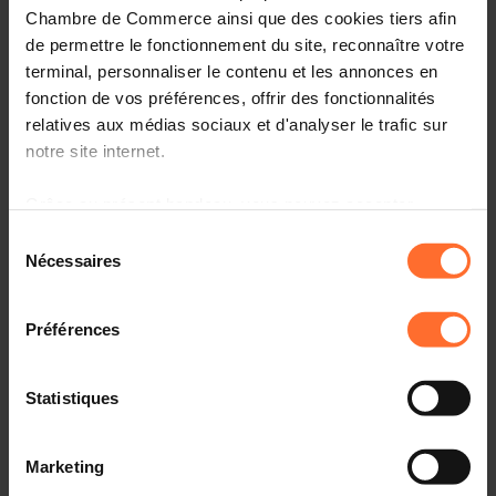
Chambre de Commerce ainsi que des cookies tiers afin
de permettre le fonctionnement du site, reconnaître votre
Nützliche Informationen
terminal, personnaliser le contenu et les annonces en
1 Projecttext
fonction de vos préférences, offrir des fonctionnalités
relatives aux médias sociaux et d'analyser le trafic sur
Diesen Artikel teilen
notre site internet.
Grâce au présent bandeau, vous pouvez accepter,
refuser ou configurer les cookies selon vos préférences,
Sélection
à l’exception des cookies strictement nécessaires au
Nécessaires
du
fonctionnement du site. Une description des différents
consentement
Projet de règlement grand-ducal modifiant le règlement
cookies est accessible sous l’onglet « Détails » ci-
grand-ducal modifié du 30 juillet 1994 relatif aux
Préférences
dessus.
produits cosmétiques (2960MCH)
Il est précisé que la navigation sur le site et certaines
Statistiques
fonctionnalités (ex : lecture de vidéos, partage sur les
réseaux sociaux, sauvegarde des préférences de lecture
Marketing
vidéo, personnalisation de l’affichage du site) peuvent