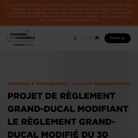
Diese Website dient ausschließlich zu Informationszwecken. Über diese
Website werden Sie weder zur Zahlung von Beiträgen noch zur
Durchführung anderer Finanztransaktionen aufgefordert. Überprüfen
Sie immer die URL, bevor Sie Ihre Daten eingeben, und wenden Sie
sich im Zweifelsfall direkt an uns.
Menü
Gutachten & Gesetzgebung
nationale Angelegenheiten
PROJET DE RÈGLEMENT
GRAND-DUCAL MODIFIANT
LE RÈGLEMENT GRAND-
DUCAL MODIFIÉ DU 30