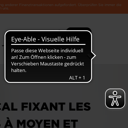
ng anderer Finanztransaktionen aufgefordert. Überprüfen Sie immer die
n uns.
Suche
Mehr
News &
Die Luxemburger
Publikationen
Wirtschaft
AL FIXANT LES
 À MOYEN ET