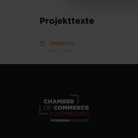
personnelles
.
Projekttexte
2968MCH
PDF • 21 KB