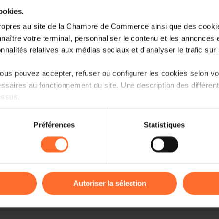
SEMENT (2968MCH)
et d’Investissement (2968MCH)
cookies.
ropres au site de la Chambre de Commerce ainsi que des cookies
naître votre terminal, personnaliser le contenu et les annonces 
onnalités relatives aux médias sociaux et d'analyser le trafic sur n
us pouvez accepter, refuser ou configurer les cookies selon vos
ssaires au fonctionnement du site. Une description des différen
essus.
on sur le site et certaines fonctionnalités (ex : lecture de vidéos,
Préférences
Statistiques
rences de lecture vidéo, personnalisation de l’affichage du site
kies ou des cookies non nécessaires.
odifier ou retirer votre consentement à tout moment en cliquant su
Autoriser la sélection
ions sur la manière dont nous utilisons lescookies et sommes 
onsulter notre
Charte d’usage des cookies
et notre
Politique 