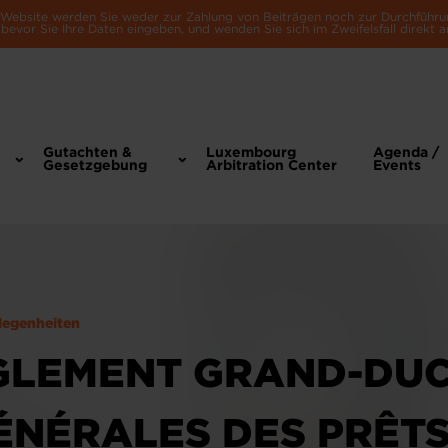
e Website werden Sie weder zur Zahlung von Beiträgen noch zur Durchführu
bevor Sie Ihre Daten eingeben, und wenden Sie sich im Zweifelsfall direkt a
Gutachten &
Luxembourg
Agenda /
Gesetzgebung
Arbitration Center
Events
legenheiten
GLEMENT GRAND-DUC
ÉNÉRALES DES PRÊTS