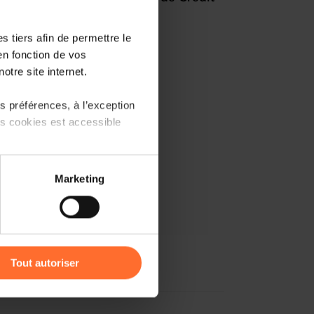
 tiers afin de permettre le
en fonction de vos
otre site internet.
 préférences, à l’exception
ts cookies est accessible
 partage sur les réseaux
Marketing
) peuvent être affectées en
r l’icône flottante en bas à
Tout autoriser
amenés à traiter vos données
de protection des données