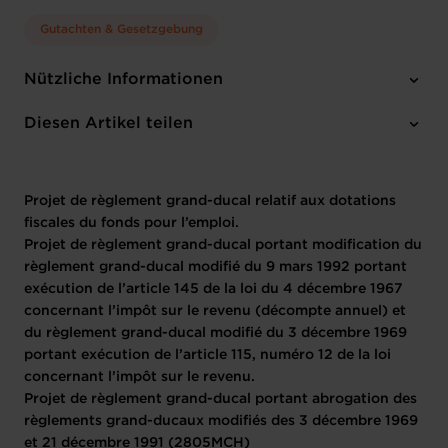
LE REVENU (DÉCOMPTE
Gutachten & Gesetzgebung
ANNUEL) ET DU
RÈGLEMENT GRAND-
Nützliche Informationen
1 Projecttext
DUCAL MODIFIÉ DU 3
Diesen Artikel teilen
DÉCEMBRE 1969 PORTANT
Projet de règlement grand-ducal relatif aux dotations
EXÉCUTION DE L’ARTICLE
fiscales du fonds pour l’emploi.
115, NUMÉRO 12 DE LA LOI
Projet de règlement grand-ducal portant modification du
règlement grand-ducal modifié du 9 mars 1992 portant
CONCERNANT L’IMPÔT SUR
exécution de l’article 145 de la loi du 4 décembre 1967
concernant l’impôt sur le revenu (décompte annuel) et
LE REVENU.
du règlement grand-ducal modifié du 3 décembre 1969
portant exécution de l’article 115, numéro 12 de la loi
PROJET DE RÈGLEMENT
concernant l’impôt sur le revenu.
Projet de règlement grand-ducal portant abrogation des
GRAND-DUCAL PORTANT
règlements grand-ducaux modifiés des 3 décembre 1969
et 21 décembre 1991 (2805MCH)