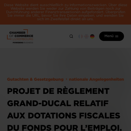
Diese Website dient ausschließlich zu Informationszwecken. Über diese
Website werden Sie weder zur Zahlung von Beiträgen noch zur
Durchführung anderer Finanztransaktionen aufgefordert. Überprüfen
Sie immer die URL, bevor Sie Ihre Daten eingeben, und wenden Sie
sich im Zweifelsfall direkt an uns.
Menü
Gutachten & Gesetzgebung
nationale Angelegenheiten
PROJET DE RÈGLEMENT
GRAND-DUCAL RELATIF
AUX DOTATIONS FISCALES
DU FONDS POUR L’EMPLOI.