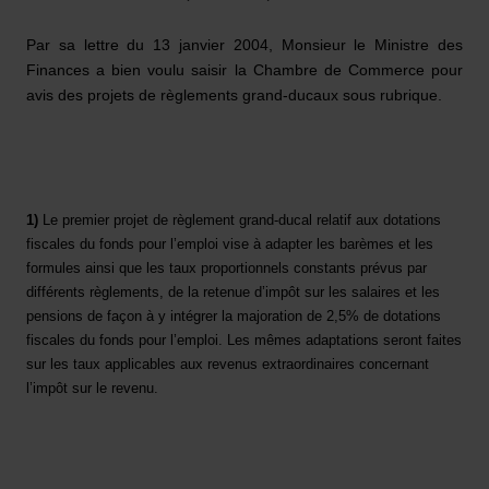
ABROGATION DES
Par sa lettre du 13 janvier 2004, Monsieur le Ministre des
RÈGLEMENTS GRAND-
Finances a bien voulu saisir la Chambre de Commerce pour
avis des projets de règlements grand-ducaux sous rubrique.
DUCAUX MODIFIÉS DES 3
DÉCEMBRE 1969 ET 21
DÉCEMBRE 1991
1)
Le premier projet de règlement grand-ducal relatif aux dotations
(2805MCH)
fiscales du fonds pour l’emploi vise à adapter les barèmes et les
formules ainsi que les taux proportionnels constants prévus par
05.04.2004
différents règlements, de la retenue d’impôt sur les salaires et les
pensions de façon à y intégrer la majoration de 2,5% de dotations
fiscales du fonds pour l’emploi. Les mêmes adaptations seront faites
sur les taux applicables aux revenus extraordinaires concernant
l’impôt sur le revenu.