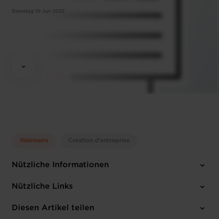
Dienstag 10 Jun 2025
Webinaire
Création d'entreprise
Nützliche Informationen
Dienstag 10 Jun 2025
Nützliche Links
14:30 - 16:30
Online Workshop
Diesen Artikel teilen
Anmelden
Französisch