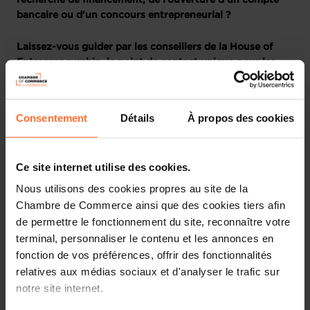
recherche de financement, de l’ouverture d’un compte
bancaire ou d’un concours entrepreneurial ?
Laissez-vous guider par les conseillers de la House of
Entrepreneurship, le point de contact unique pour les
entrepreneurs au Luxembourg
Participez à notre prochaine session dédiée aux
Consentement
Détails
À propos des cookies
fondamentaux du Business Plan et du Plan financier. Elle
vous fournira toutes les informations nécessaires pour
développer un plan solide et élaborer une stratégie
Ce site internet utilise des cookies.
financière efficace pour votre entreprise, à travers un
tutoriel divisé en 2 parties, suivi d’une session de
Nous utilisons des cookies propres au site de la
questions-réponses en direct.
Chambre de Commerce ainsi que des cookies tiers afin
de permettre le fonctionnement du site, reconnaître votre
Voici un aperçu des thématiques abordées.
terminal, personnaliser le contenu et les annonces en
fonction de vos préférences, offrir des fonctionnalités
Première partie : Business Plan
relatives aux médias sociaux et d'analyser le trafic sur
notre site internet.
Pourquoi rédiger un business plan ?