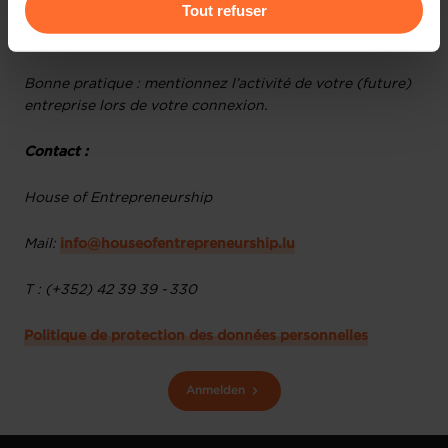
Pour de plus amples informations sur la manière dont
Tout refuser
Animation : Loic Guelfi et Daniel Milano, Business
nous utilisons lescookies et sommes amenés à traiter
Consultants à la House of Entrepreneurship.
vos données personnelles, vous pouvez consulter notre
Charte d’usage des cookies
et notre
Politique de
Bonne pratique : mentionnez l’activité de votre (future)
protection des données personnelles
.
entreprise lors de votre connexion.
Contact :
House of Entrepreneurship
Mail:
info@houseofentrepreneurship.lu
T : (+352) 42 39 39 - 330
Politique de protection des données personnelles
Anmelden