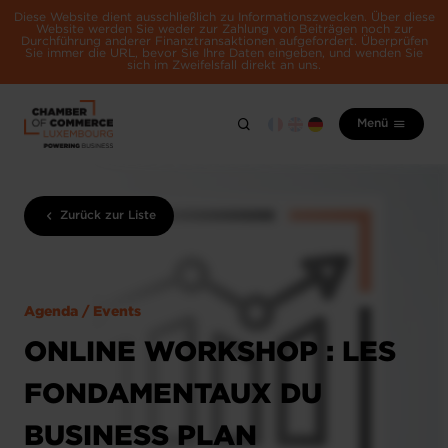
Diese Website dient ausschließlich zu Informationszwecken. Über diese
Website werden Sie weder zur Zahlung von Beiträgen noch zur
Durchführung anderer Finanztransaktionen aufgefordert. Überprüfen
Sie immer die URL, bevor Sie Ihre Daten eingeben, und wenden Sie
sich im Zweifelsfall direkt an uns.
Menü
Zurück zur Liste
Agenda / Events
ONLINE WORKSHOP : LES
FONDAMENTAUX DU
BUSINESS PLAN