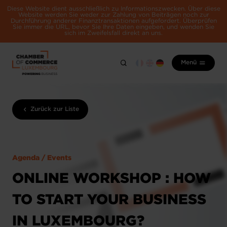
Diese Website dient ausschließlich zu Informationszwecken. Über diese
Website werden Sie weder zur Zahlung von Beiträgen noch zur
Durchführung anderer Finanztransaktionen aufgefordert. Überprüfen
Sie immer die URL, bevor Sie Ihre Daten eingeben, und wenden Sie
sich im Zweifelsfall direkt an uns.
Menü
Zurück zur Liste
Agenda / Events
ONLINE WORKSHOP : HOW
TO START YOUR BUSINESS
IN LUXEMBOURG?