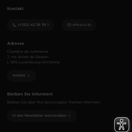
Kontakt
(+352) 42 39 39 1
info@cc.lu
Adresse
Chambre de commerce
7, rue Alcide de Gasperi
L-1615 Luxembourg-Kirchberg
Anfahrt
Bleiben Sie informiert
Bleiben Sie über Ihre bevorzugten Themen informiert.
In den Newsletter einschreiben