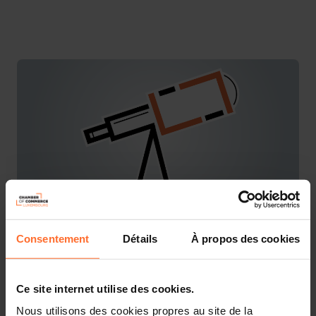
Consentement
Détails
À propos des cookies
You are starting a business from scratch or buying an
existing one in Luxembourg? Let’s get guided by the
advisors of the House of Entrepreneurship, the single
point of contact for entrepreneurs.
Ce site internet utilise des cookies.
Nous utilisons des cookies propres au site de la