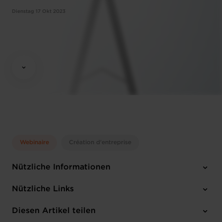
Dienstag 17 Okt 2023
Webinaire
Création d'entreprise
Nützliche Informationen
Dienstag 17 Okt 2023
Nützliche Links
10:00 - 12:00
Online Workshop
Diesen Artikel teilen
Anmelden
Englisch