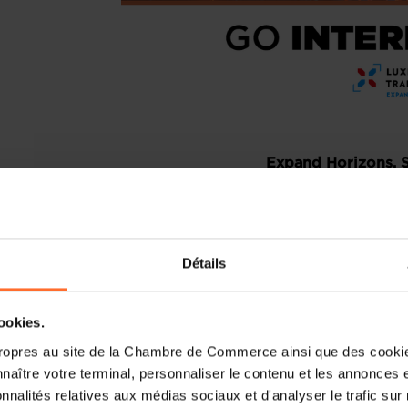
Expand Horizons, S
We are excited to unveil our 2025 F
companies expand internationally, th
Luxembourg Trade & Invest partners,
Détails
journey through a series of trade missions
Expand your global outreach:
Our 
cookies.
destinations based on the priorities 
ropres au site de la Chambre de Commerce ainsi que des cookies
will travel to all four corners of the
naître votre terminal, personnaliser le contenu et les annonces 
Africa and Brazil and seize the unta
onnalités relatives aux médias sociaux et d'analyser le trafic sur n
such as the Netherlands. These trade m