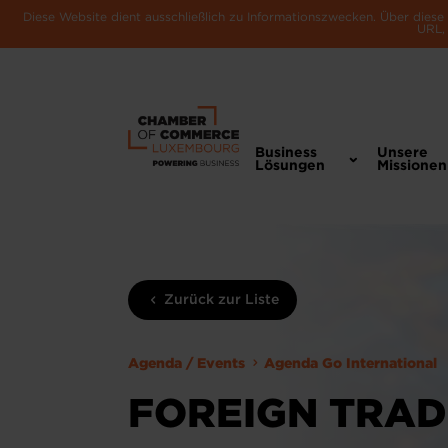
Diese Website dient ausschließlich zu Informationszwecken. Über dies
URL, 
Business
Unsere
Lösungen
Missionen
Zurück zur Liste
Agenda / Events
Agenda Go International
FOREIGN TRA