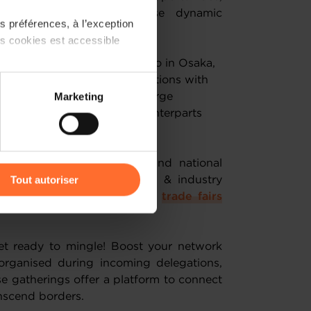
nd your presence in these dynamic
 préférences, à l’exception
s programme
.
ts cookies est accessible
articipate in the World Expo in Osaka,
025 to enhance economic relations with
 partage sur les réseaux
Marketing
ork with business leaders, forge
) peuvent être affectées en
ntial collaborations with counterparts
r l’icône flottante en bas à
ng in our trade fair visits and national
Tout autoriser
e latest breakthroughs, tech & industry
of innovation. Check out our
trade fairs
amenés à traiter vos données
de protection des données
t ready to mingle! Boost your network
organised during incoming delegations,
e gatherings offer a platform to connect
anscend borders.