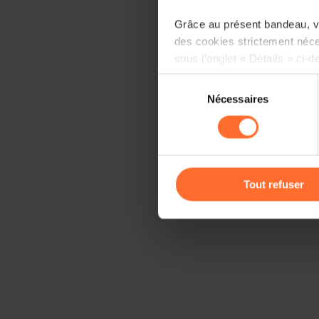
Grâce au présent bandeau, vo
des cookies strictement néce
sous l’onglet « Détails » ci-d
Sélection
Il est précisé que la navigati
Nécessaires
du
sociaux, sauvegarde des préfé
consentement
cas de refus de tous les coo
Vous avez la possibilité de m
gauche de chaque page.
Tout refuser
Pour de plus amples informat
personnelles, vous pouvez c
personnelles
.