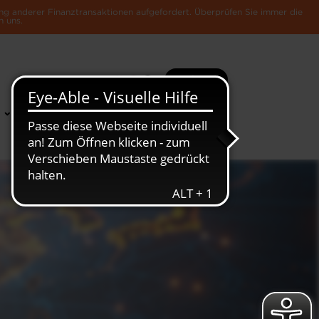
ng anderer Finanztransaktionen aufgefordert. Überprüfen Sie immer die
n uns.
Suche
Mehr
News &
Die Luxemburger
Publikationen
Wirtschaft