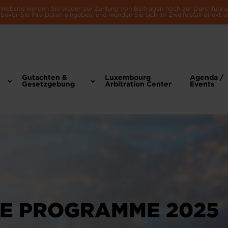
e Website werden Sie weder zur Zahlung von Beiträgen noch zur Durchführu
bevor Sie Ihre Daten eingeben, und wenden Sie sich im Zweifelsfall direkt a
Gutachten &
Luxembourg
Agenda /
Gesetzgebung
Arbitration Center
Events
DE PROGRAMME 2025