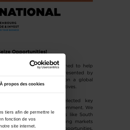
eize Opportunities!
oreign Trade Agenda. Designed to help
is comprehensive agenda, presented by
 is your ticket to embark on a global
À propos des cookies
, trade fairs and other initiatives.
agenda has carefully selected key
of our companies and our government. We
 tiers afin de permettre le
 world to explore new markets like South
en fonction de vos
pped potential of neighbouring markets
otre site internet.
issions will offer unique opportunities,