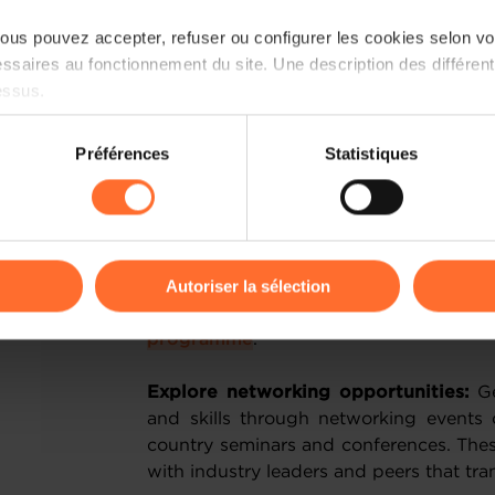
foster new partnerships and expa
us pouvez accepter, refuser ou configurer les cookies selon vos
markets. Check out our
trade mission
ssaires au fonctionnement du site. Une description des différen
essus.
Doki Doki:
As Luxembourg prepares to p
3 trade missions will be organised in 2
on sur le site et certaines fonctionnalités (ex : lecture de vidéos,
Préférences
Statistiques
Japan. You will have the chance to netw
rences de lecture vidéo, personnalisation de l’affichage du site
strategic partnerships, and explore pote
kies ou des cookies non nécessaires.
from around the world.
odifier ou retirer votre consentement à tout moment en cliquant su
Stay ahead of the curve:
Participati
Autoriser la sélection
pavilions will allow you to explore th
trends, keeping you at the forefront 
ions sur la manière dont nous utilisons lescookies et sommes 
programme
.
onsulter notre
Charte d’usage des cookies
et notre
Politique 
Explore networking opportunities:
Ge
and skills through networking events 
country seminars and conferences. Thes
with industry leaders and peers that tr