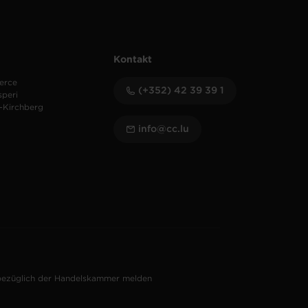
Kontakt
erce
(+352) 42 39 39 1
speri
-Kirchberg
info@cc.lu
bezüglich der Handelskammer melden