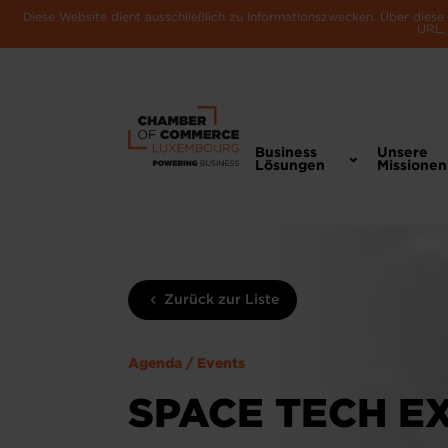
Diese Website dient ausschließlich zu Informationszwecken. Über dies
URL, 
Business
Unsere
Lösungen
Missionen
Zurück zur Liste
Agenda / Events
SPACE TECH E