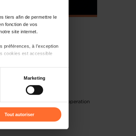
 tiers afin de permettre le
en fonction de vos
otre site internet.
 préférences, à l’exception
ts cookies est accessible
po can be found
HERE
.
 partage sur les réseaux
Marketing
) peuvent être affectées en
rs, Defence, Development Cooperation
r l’icône flottante en bas à
Tout autoriser
stment Promotion
amenés à traiter vos données
de protection des données