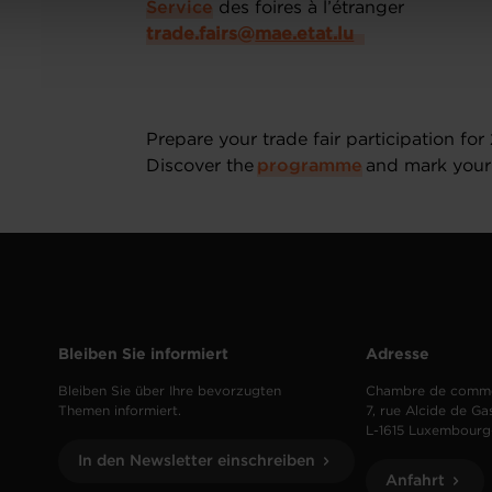
Service
des foires à l’étranger
trade.fairs@
mae.etat.lu
Prepare your trade fair participation f
Discover the
programme
and mark your 
Bleiben Sie informiert
Adresse
Bleiben Sie über Ihre bevorzugten
Chambre de comm
Themen informiert.
7, rue Alcide de Ga
L-1615 Luxembourg
In den Newsletter einschreiben
Anfahrt