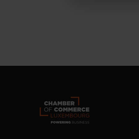
personnelles
.