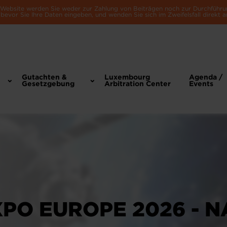
e Website werden Sie weder zur Zahlung von Beiträgen noch zur Durchführu
bevor Sie Ihre Daten eingeben, und wenden Sie sich im Zweifelsfall direkt a
Gutachten &
Luxembourg
Agenda /
Gesetzgebung
Arbitration Center
Events
XPO EUROPE 2026 - 