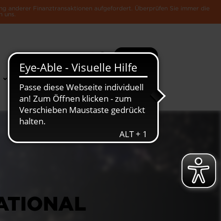
ng anderer Finanztransaktionen aufgefordert. Überprüfen Sie immer die
n uns.
Suche
Mehr
News &
Die Luxemburger
Publikationen
Wirtschaft
NATIONAL