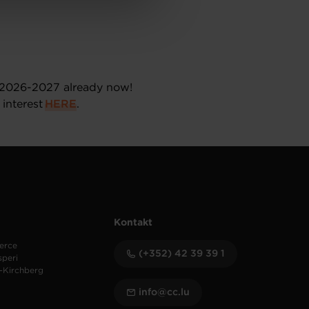
or 2026-2027 already now!
interest
HERE
.
Kontakt
erce
(+352) 42 39 39 1
speri
-Kirchberg
info@cc.lu