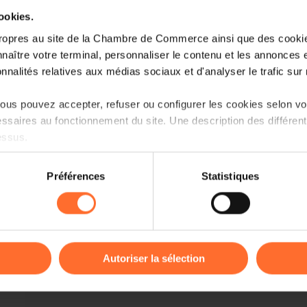
cookies.
ropres au site de la Chambre de Commerce ainsi que des cookies
naître votre terminal, personnaliser le contenu et les annonces 
onnalités relatives aux médias sociaux et d'analyser le trafic sur n
us pouvez accepter, refuser ou configurer les cookies selon vos
ssaires au fonctionnement du site. Une description des différen
essus.
More information about Space Tech Ex
on sur le site et certaines fonctionnalités (ex : lecture de vidéos,
Préférences
Statistiques
rences de lecture vidéo, personnalisation de l’affichage du site
For more information:
kies ou des cookies non nécessaires.
Ministry of Foreign and European Affai
odifier ou retirer votre consentement à tout moment en cliquant su
and Foreign Trade
Autoriser la sélection
Directorate for Foreign Trade and Inve
ions sur la manière dont nous utilisons lescookies et sommes 
onsulter notre
Charte d’usage des cookies
et notre
Politique 