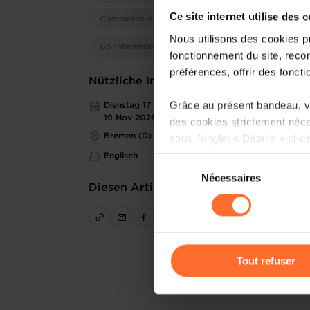
Ce site internet utilise des 
Commerce extérieur
Nous utilisons des cookies p
Go International
fonctionnement du site, recon
préférences, offrir des foncti
Nützliche Informationen
Grâce au présent bandeau, vo
Dienstag 17 Nov 2026 > Donnerstag
19 Nov 2026
des cookies strictement néce
Bremen (D)
sous l’onglet « Détails » ci-d
Englisch
Sélection
Il est précisé que la navigati
Nécessaires
du
sociaux, sauvegarde des préfé
Diesen Artikel teilen
consentement
cas de refus de tous les coo
Vous avez la possibilité de m
gauche de chaque page.
Tout refuser
Pour de plus amples informat
personnelles, vous pouvez c