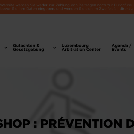
e Website werden Sie weder zur Zahlung von Beiträgen noch zur Durchführu
bevor Sie Ihre Daten eingeben, und wenden Sie sich im Zweifelsfall direkt a
Gutachten &
Luxembourg
Agenda /
Gesetzgebung
Arbitration Center
Events
HOP : PRÉVENTION 