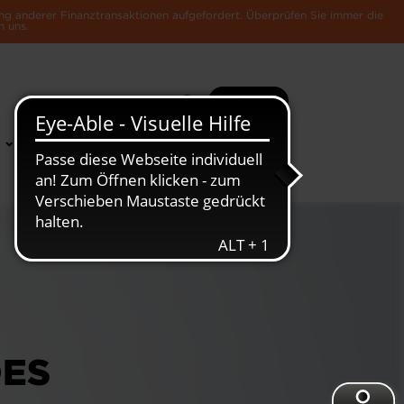
ng anderer Finanztransaktionen aufgefordert. Überprüfen Sie immer die
n uns.
Suche
Mehr
News &
Die Luxemburger
Publikationen
Wirtschaft
DES