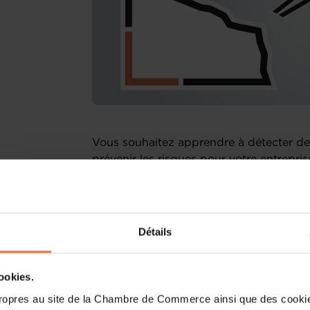
Vous souhaitez apprendre à détecter de
prévenir les risques pour votre entrepri
et vous ne savez pas comment agir ? Vo
entreprise au Luxembourg après l'arrêt v
dernière activité ?
Détails
Nous vous invitons à participer à notre 
difficultés et rebond après un échec ", p
Entrepreneurship. Toute participation e
cookies.
ropres au site de la Chambre de Commerce ainsi que des cookies
Lors de ce webinaire nous aborderons les