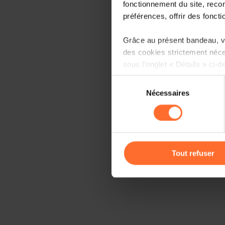
fonctionnement du site, recon
préférences, offrir des foncti
Grâce au présent bandeau, vo
des cookies strictement néce
sous l’onglet « Détails » ci-d
Sélection
Il est précisé que la navigati
Nécessaires
du
sociaux, sauvegarde des préfé
consentement
cas de refus de tous les coo
Vous avez la possibilité de m
gauche de chaque page.
Tout refuser
Pour de plus amples informat
personnelles, vous pouvez c
personnelles
.