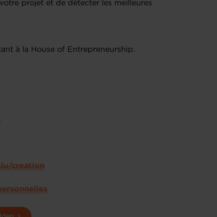
otre projet et de détecter les meilleures
tant à la House of Entrepreneurship.
u
lu/creation
personnelles
lden