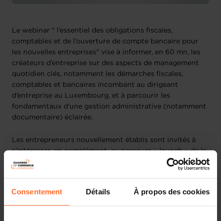
Le webinar " l’essentiel des obligations fiscales,
comptables et de l’ouverture de compte bancaire pour
les nouvelles entreprises" vise à informer, en 60 mn, les
créateurs d’entreprise sur des aspects de management
quotidien clés, notamment les démarches fiscales,
comptables et bancaires incombant au dirigeant
d’entreprise au Luxembourg, et à parcourir les
fondamentaux d’une gestion administrative (notamment
documentaire) éclairée.
Les entrepreneurs nouvellement établis sont invités à
s’intéresser, en complément, au parcours « launch » de la
House of Entrepreneurship, qui comprend un
accompagnement au démarrage, sur demande. Plus
d’infos ici :
www.houseofentrepreneurship.lu/creation
.
Consentement
Détails
À propos des cookies
Au programme (30’) :