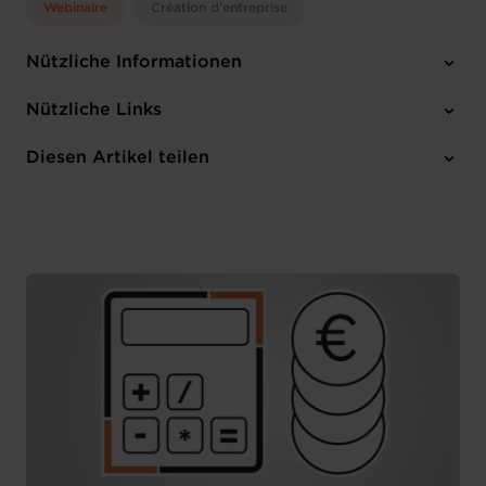
Webinaire
Création d'entreprise
Nützliche Informationen
Dienstag 19 Mai 2026
Nützliche Links
14:30 -15:30
Online Workshop
Diesen Artikel teilen
Anmelden
Französisch