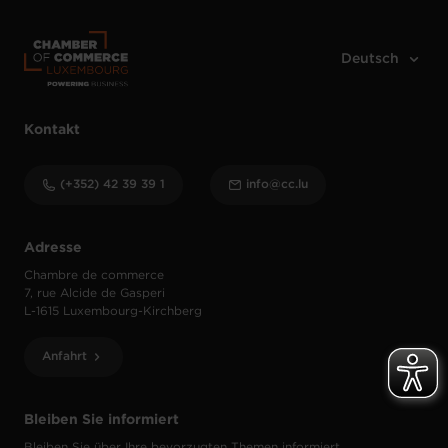
Kontakt
(+352) 42 39 39 1
info@cc.lu
Adresse
Chambre de commerce
7, rue Alcide de Gasperi
L-1615 Luxembourg-Kirchberg
Anfahrt
Bleiben Sie informiert
Bleiben Sie über Ihre bevorzugten Themen informiert.