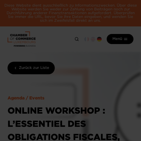
Diese Website dient ausschließlich zu Informationszwecken. Über diese
Website werden Sie weder zur Zahlung von Beiträgen noch zur
Durchführung anderer Finanztransaktionen aufgefordert. Überprüfen
Sie immer die URL, bevor Sie Ihre Daten eingeben, und wenden Sie
sich im Zweifelsfall direkt an uns.
Menü
Zurück zur Liste
Agenda / Events
ONLINE WORKSHOP :
L’ESSENTIEL DES
OBLIGATIONS FISCALES,