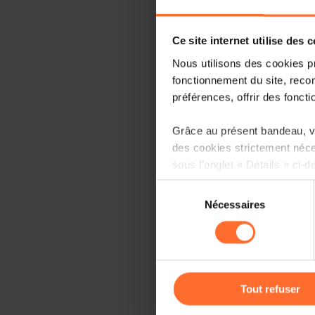
Ce site internet utilise des 
Nous utilisons des cookies p
fonctionnement du site, recon
préférences, offrir des foncti
Grâce au présent bandeau, vo
des cookies strictement néce
sous l’onglet « Détails » ci-d
Sélection
Il est précisé que la navigati
Nécessaires
du
sociaux, sauvegarde des préfé
consentement
cas de refus de tous les coo
Vous avez la possibilité de m
gauche de chaque page.
Tout refuser