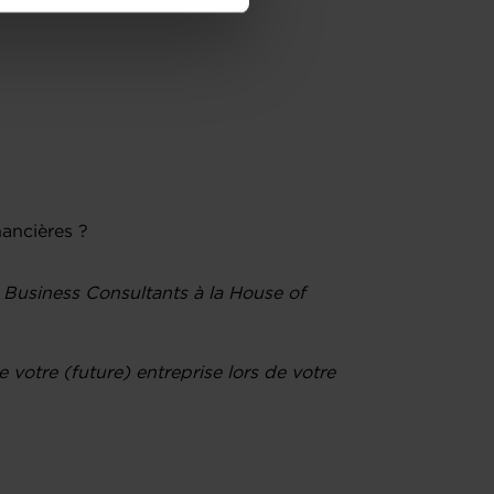
amenés à traiter vos données
de protection des données
ancières ?
, Business Consultants à la House of
 votre (future) entreprise lors de votre