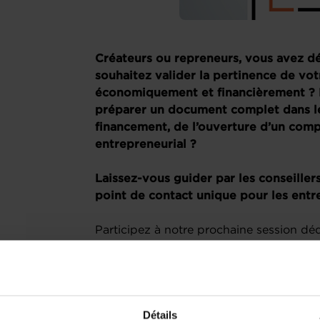
Créateurs ou repreneurs, vous avez déj
souhaitez valider la pertinence de vo
économiquement et financièrement ? 
préparer un document complet dans l
financement, de l’ouverture d’un com
entrepreneurial ?
Laissez-vous guider par les conseiller
point de contact unique pour les ent
Participez à notre prochaine session d
et du Plan financier. Elle vous fournira 
développer un plan solide et élaborer un
entreprise, à travers un tutoriel divisé e
questions-réponses en direct.
Détails