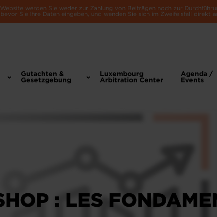
e Website werden Sie weder zur Zahlung von Beiträgen noch zur Durchführu
bevor Sie Ihre Daten eingeben, und wenden Sie sich im Zweifelsfall direkt a
Gutachten &
Luxembourg
Agenda /
Gesetzgebung
Arbitration Center
Events
HOP : LES FONDAME