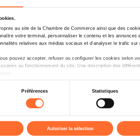
Voici un aperçu des thématiques abor
cookies.
Première partie : Business Plan
ropres au site de la Chambre de Commerce ainsi que des cookies
naître votre terminal, personnaliser le contenu et les annonces 
Pourquoi rédiger un business plan 
onnalités relatives aux médias sociaux et d'analyser le trafic sur n
Qui a besoin de rédiger un business
us pouvez accepter, refuser ou configurer les cookies selon vos
Quand faut-il rédiger son business 
ssaires au fonctionnement du site. Une description des différen
essus.
Etudier la faisabilité de son projet.
Préparer la mise en place de son pro
on sur le site et certaines fonctionnalités (ex : lecture de vidéos,
Préférences
Statistiques
rences de lecture vidéo, personnalisation de l’affichage du site
kies ou des cookies non nécessaires.
2ème partie : Plan financier
odifier ou retirer votre consentement à tout moment en cliquant su
Les notions financières clés :
Autoriser la sélection
Le chiffre d'affaires et le bénéfice.