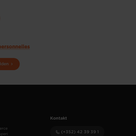
u
personnelles
lden
Kontakt
erce
(+352) 42 39 39 1
speri