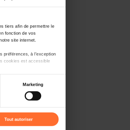
dées.
 tiers afin de permettre le
en fonction de vos
?
otre site internet.
 plan ?
 préférences, à l’exception
plan ?
ts cookies est accessible
jet
 partage sur les réseaux
Marketing
) peuvent être affectées en
r l’icône flottante en bas à
Tout autoriser