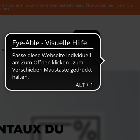
ng anderer Finanztransaktionen aufgefordert. Überprüfen Sie immer die
n uns.
Suche
Mehr
News &
Die Luxemburger
Publikationen
Wirtschaft
NTAUX DU