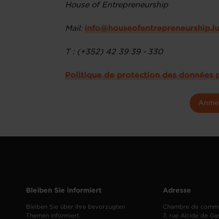
House of Entrepreneurship
Mail:
info@houseofentrepreneurship.l
T : (+352) 42 39 39 - 330
Politique de protection des données 
Anme
Bleiben Sie informiert
Adresse
Bleiben Sie über Ihre bevorzugten
Chambre de comm
Themen informiert.
7, rue Alcide de Ga