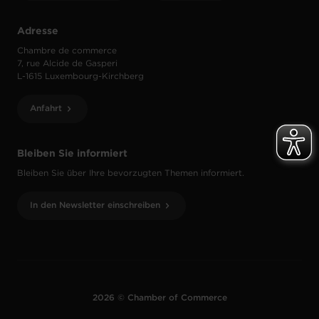
Adresse
Chambre de commerce
7, rue Alcide de Gasperi
L-1615 Luxembourg-Kirchberg
Anfahrt
Bleiben Sie informiert
Bleiben Sie über Ihre bevorzugten Themen informiert.
In den Newsletter einschreiben
2026 © Chamber of Commerce