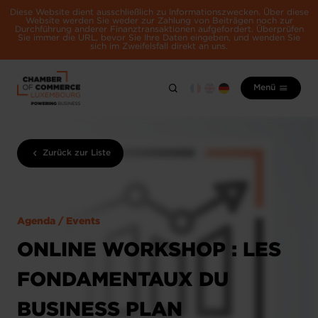
Diese Website dient ausschließlich zu Informationszwecken. Über diese
Website werden Sie weder zur Zahlung von Beiträgen noch zur
Durchführung anderer Finanztransaktionen aufgefordert. Überprüfen
Sie immer die URL, bevor Sie Ihre Daten eingeben, und wenden Sie
sich im Zweifelsfall direkt an uns.
Menü
Zurück zur Liste
Agenda / Events
ONLINE WORKSHOP : LES
FONDAMENTAUX DU
BUSINESS PLAN