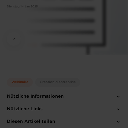
Dienstag 14 Jan 2025
Webinaire
Création d'entreprise
Nützliche Informationen
Dienstag 14 Jan 2025
Nützliche Links
14:30 - 16:30
Online Workshop
Diesen Artikel teilen
Anmelden
Französisch