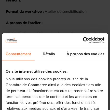
sessions.
Format du workshop :
Atelier de sensibilisation
A propos de l’atelier :
L’objectif de ce webinar est de connaître et de maîtriser
les différents aspects fiscaux liés au statut d’indépendant
ou de dirigeant d’entreprise. Il s’agira également d’avoir
une vue globale des deux statuts afin de pouvoir aider
Consentement
Détails
À propos des cookies
dans la prise de décision de l’un ou l’autre.
Plan de la session :
Ce site internet utilise des cookies.
Nous utilisons des cookies propres au site de la
Les différentes sociétés
Chambre de Commerce ainsi que des cookies tiers afin
Les principaux types d’impôts sur les sociétés (IRC,
de permettre le fonctionnement du site, reconnaître votre
ICC IF, TVA)
terminal, personnaliser le contenu et les annonces en
Champ d’application de la TVA
fonction de vos préférences, offrir des fonctionnalités
Les différents types d’assujettis
relatives aux médias sociaux et d'analyser le trafic sur