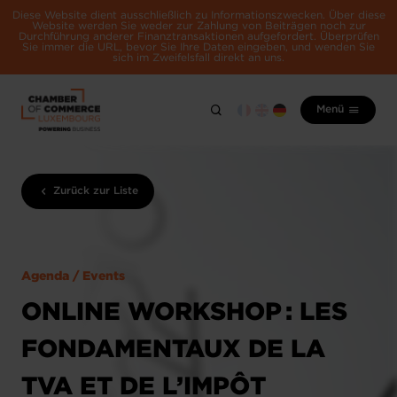
Diese Website dient ausschließlich zu Informationszwecken. Über diese
Website werden Sie weder zur Zahlung von Beiträgen noch zur
Durchführung anderer Finanztransaktionen aufgefordert. Überprüfen
Sie immer die URL, bevor Sie Ihre Daten eingeben, und wenden Sie
sich im Zweifelsfall direkt an uns.
Menü
Zurück zur Liste
Agenda / Events
ONLINE WORKSHOP : LES
FONDAMENTAUX DE LA
TVA ET DE L’IMPÔT