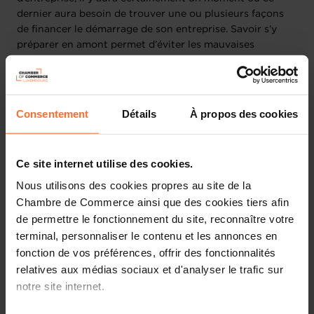
dernier aura besoin de trouver une ou plusieurs façons
de financer le démarrage de son entreprise. Savoir s’y
préparer en amont permet d’éviter les mauvaises
surprises une fois le projet concrétisé en entreprise
réelle, et aide à maximiser le financement auquel
l’entrepreneur pourrait accéder.
Consentement
Détails
À propos des cookies
Aussi, le nouvel entrepreneur devra apprendre à piloter
son activité et à suivre des indicateurs clés révélateurs
des besoins en financement, de la rentabilité de
Ce site internet utilise des cookies.
l’entreprise et de sa santé générale.
Nous utilisons des cookies propres au site de la
Chambre de Commerce ainsi que des cookies tiers afin
Ce webinaire couvre donc 4 grandes questions que les
de permettre le fonctionnement du site, reconnaître votre
entrepreneurs se posent au moment de prendre les rênes
d’une entreprise nouvelle :
terminal, personnaliser le contenu et les annonces en
fonction de vos préférences, offrir des fonctionnalités
Comment définir ses besoins en financement ?
relatives aux médias sociaux et d'analyser le trafic sur
notre site internet.
Comment bien se préparer à convaincre des
partenaires financiers ?