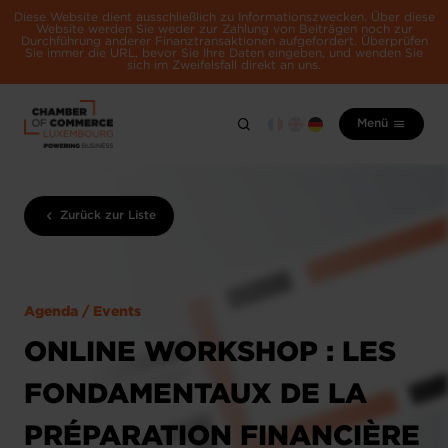
Diese Website dient ausschließlich zu Informationszwecken. Über diese
Website werden Sie weder zur Zahlung von Beiträgen noch zur
Durchführung anderer Finanztransaktionen aufgefordert. Überprüfen
Sie immer die URL, bevor Sie Ihre Daten eingeben, und wenden Sie
sich im Zweifelsfall direkt an uns.
Menü
Zurück zur Liste
Agenda / Events
ONLINE WORKSHOP : LES
FONDAMENTAUX DE LA
PRÉPARATION FINANCIÈRE