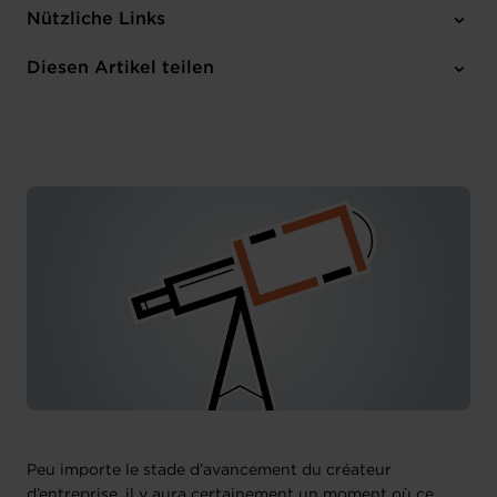
Dienstag 4 Mär 2025
Nützliche Links
14:30-15:30
Online Workshop
Diesen Artikel teilen
Anmelden
Französisch
Peu importe le stade d’avancement du créateur
d’entreprise, il y aura certainement un moment où ce