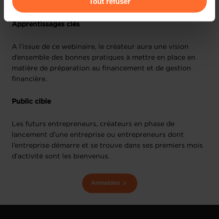
Tout refuser
nous utilisons lescookies et sommes amenés à traiter
vos données personnelles, vous pouvez consulter notre
Apprentissages clés
Charte d’usage des cookies
et notre
Politique de
protection des données personnelles
.
A l’issue de ce webinaire, le créateur aura une vision
d’ensemble des bonnes pratiques à mettre en place en
matière de préparation au financement et de gestion
financière.
Public cible
Les futurs entrepreneurs, créateurs en phase de
lancement d’une entreprise ou entrepreneurs dont
l’entreprise démarre et se trouve dans ses premiers mois
d’activité sont les bienvenus.
Anmelden