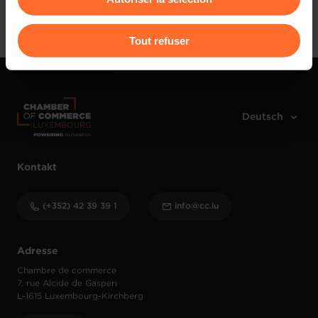
Anmelden
Pour de plus amples informations sur la manière dont
Tout refuser
nous utilisons lescookies et sommes amenés à traiter
vos données personnelles, vous pouvez consulter notre
Charte d’usage des cookies
et notre
Politique de
protection des données personnelles
.
Kontakt
(+352) 42 39 39 1
info@cc.lu
Adresse
Chambre de commerce
7, rue Alcide de Gasperi
L-1615 Luxembourg-Kirchberg