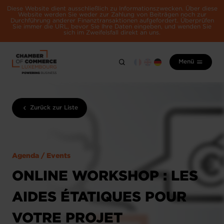
Diese Website dient ausschließlich zu Informationszwecken. Über diese
Website werden Sie weder zur Zahlung von Beiträgen noch zur
Durchführung anderer Finanztransaktionen aufgefordert. Überprüfen
Sie immer die URL, bevor Sie Ihre Daten eingeben, und wenden Sie
sich im Zweifelsfall direkt an uns.
Menü
Zurück zur Liste
Agenda / Events
ONLINE WORKSHOP : LES
AIDES ÉTATIQUES POUR
VOTRE PROJET