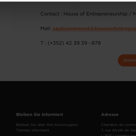
onsulter notre
Charte d’usage des cookies
et notre
Politique 
Contact : House of Entrepreneurship / 
Mail:
cautionnement@houseofentrepre
T : (+352) 42 39 39 - 878
Anme
Bleiben Sie informiert
Adresse
Bleiben Sie über Ihre bevorzugten
Chambre de comm
Themen informiert.
7, rue Alcide de Ga
L-1615 Luxembourg