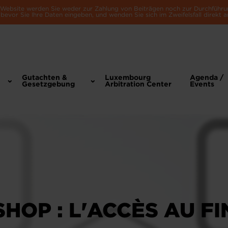
e Website werden Sie weder zur Zahlung von Beiträgen noch zur Durchführu
bevor Sie Ihre Daten eingeben, und wenden Sie sich im Zweifelsfall direkt a
Gutachten &
Luxembourg
Agenda /
Gesetzgebung
Arbitration Center
Events
HOP : L'ACCÈS AU F