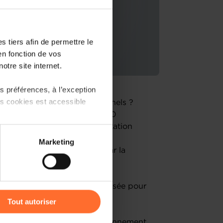
 tiers afin de permettre le
en fonction de vos
otre site internet.
 préférences, à l’exception
ts cookies est accessible
nancer vos projets professionnels ?
ès au financement à travers 10
rkshop vous offre une présentation
 partage sur les réseaux
r naviguer dans le monde du
Marketing
) peuvent être affectées en
e cautionnement proposées par la
r l’icône flottante en bas à
uestions-réponses sera organisée pour
Tout autoriser
amenés à traiter vos données
ophe Stein, Mutualité de Cautionnement