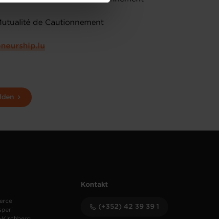
de protection des données
Mutualité de Cautionnement
neurship.lu
lden
Kontakt
erce
(+352) 42 39 39 1
speri
-Kirchberg