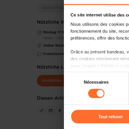
Aides et Financements
Ce site internet utilise des 
Nützliche Informationen
Nous utilisons des cookies p
fonctionnement du site, recon
Montag 17 Mär 2025
préférences, offrir des foncti
13:00 - 13:30
Online Workshop
Grâce au présent bandeau, vo
Französisch
des cookies strictement néce
sous l’onglet « Détails » ci-d
Nützliche Links
Sélection
Il est précisé que la navigati
Anmelden
Nécessaires
du
sociaux, sauvegarde des préfé
consentement
cas de refus de tous les coo
Diesen Artikel teilen
Vous avez la possibilité de m
gauche de chaque page.
Tout refuser
Pour de plus amples informat