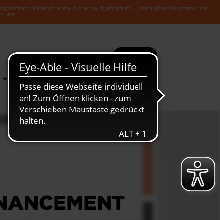
ng anderer Finanztransaktionen aufgefordert. Überprüfen Sie immer die
n uns.
Suche
Mehr
News &
Die Luxemburger
Publikationen
Wirtschaft
INANCEMENT