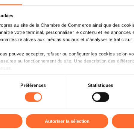
cookies.
ropres au site de la Chambre de Commerce ainsi que des cookies
naître votre terminal, personnaliser le contenu et les annonces 
onnalités relatives aux médias sociaux et d'analyser le trafic sur n
us pouvez accepter, refuser ou configurer les cookies selon vos
ssaires au fonctionnement du site. Une description des différen
Vous êtes entrepreneur et cherchez à fi
essus.
Découvrez les informations-clé sur l’acc
questions-réponses essentielles. Ce wo
on sur le site et certaines fonctionnalités (ex : lecture de vidéos,
sommaire et des astuces pratiques pou
Préférences
Statistiques
rences de lecture vidéo, personnalisation de l’affichage du site
financement, y compris les solutions d
kies ou des cookies non nécessaires.
Mutualité de Cautionnement.
odifier ou retirer votre consentement à tout moment en cliquant su
À la fin du workshop, une session de q
répondre à vos questions spécifiques.
Autoriser la sélection
ions sur la manière dont nous utilisons lescookies et sommes 
Animation : Virginia Da Silva et Christ