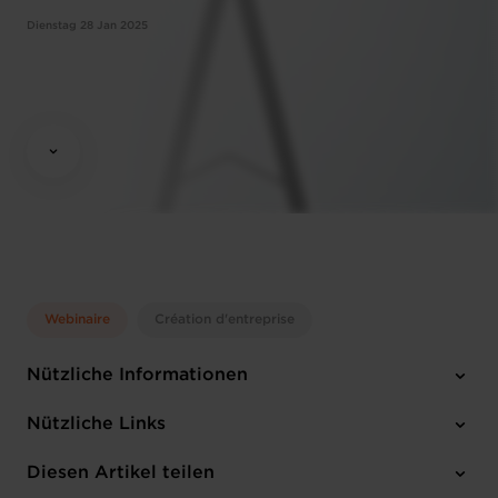
Dienstag 28 Jan 2025
Webinaire
Création d'entreprise
Nützliche Informationen
Dienstag 28 Jan 2025
Nützliche Links
10:00 - 12:00
Online Workshop
Diesen Artikel teilen
Anmelden
Englisch