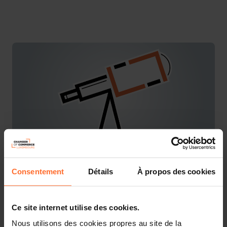
Consentement
Détails
À propos des cookies
You are starting a business from scratch or buying an
existing one in Luxembourg? Let’s get guided by the
advisors of the House of Entrepreneurship, the single
point of contact for entrepreneurs.
Ce site internet utilise des cookies.
Nous utilisons des cookies propres au site de la