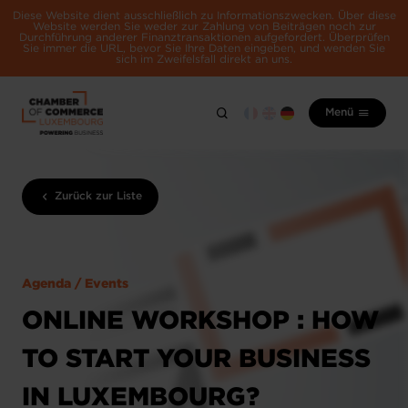
Diese Website dient ausschließlich zu Informationszwecken. Über diese
Website werden Sie weder zur Zahlung von Beiträgen noch zur
Durchführung anderer Finanztransaktionen aufgefordert. Überprüfen
Sie immer die URL, bevor Sie Ihre Daten eingeben, und wenden Sie
sich im Zweifelsfall direkt an uns.
Menü
Zurück zur Liste
Agenda / Events
ONLINE WORKSHOP : HOW
TO START YOUR BUSINESS
IN LUXEMBOURG?