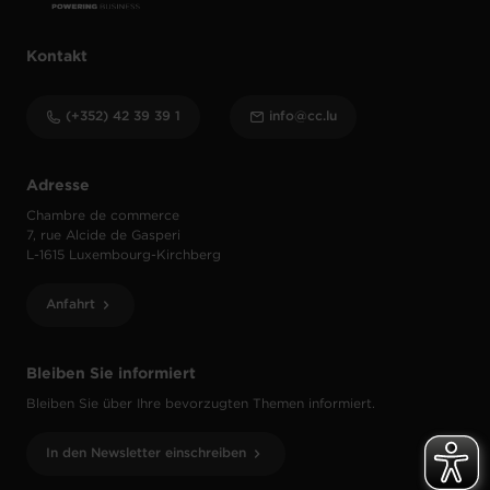
Kontakt
(+352) 42 39 39 1
info@cc.lu
Adresse
Chambre de commerce
7, rue Alcide de Gasperi
L-1615 Luxembourg-Kirchberg
Anfahrt
Bleiben Sie informiert
Bleiben Sie über Ihre bevorzugten Themen informiert.
In den Newsletter einschreiben