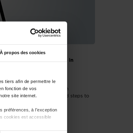
À propos des cookies
ch or buying an existing one in
advisors of the House of
contact for entrepreneurs.
 tiers afin de permettre le
en fonction de vos
ow to start your business in
otre site internet.
m, regulatory framework and steps to
 préférences, à l’exception
ts cookies est accessible