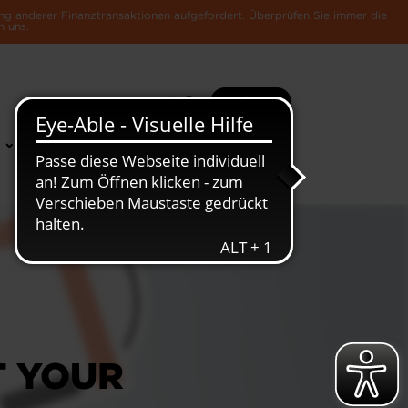
ng anderer Finanztransaktionen aufgefordert. Überprüfen Sie immer die
n uns.
Suche
Mehr
News &
Die Luxemburger
Publikationen
Wirtschaft
T YOUR