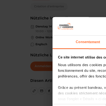
Création d'entreprise
Nützliche Informationen
Dienstag 14 Jan 2025
10:00 - 12:00
Online Workshop
Consentement
Englisch
Nützliche Links
Ce site internet utilise des 
Nous utilisons des cookies p
Anmelden
fonctionnement du site, recon
préférences, offrir des foncti
Diesen Artikel teilen
Grâce au présent bandeau, vo
des cookies strictement néce
sous l’onglet « Détails » ci-d