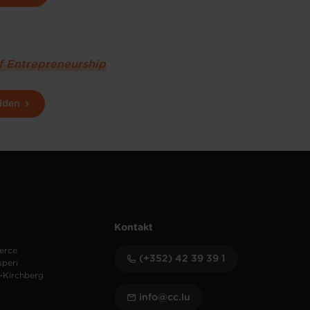
of Entrepreneurship
lden
Kontakt
erce
(+352) 42 39 39 1
speri
-Kirchberg
info@cc.lu