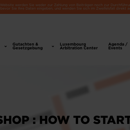
e Website werden Sie weder zur Zahlung von Beiträgen noch zur Durchführu
bevor Sie Ihre Daten eingeben, und wenden Sie sich im Zweifelsfall direkt a
Gutachten &
Luxembourg
Agenda /
Gesetzgebung
Arbitration Center
Events
HOP : HOW TO STAR