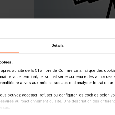
Détails
You are starting a business from scrat
Luxembourg? Let’s get guided by the 
cookies.
Entrepreneurship, the single point of 
ropres au site de la Chambre de Commerce ainsi que des cookies
naître votre terminal, personnaliser le contenu et les annonces 
How? Attend the upcoming workshop «H
onnalités relatives aux médias sociaux et d'analyser le trafic sur n
Luxembourg?» focusing on the ecosyste
follow.
us pouvez accepter, refuser ou configurer les cookies selon vos
ssaires au fonctionnement du site. Une description des différen
Agenda
essus.
First part: tutorial in 45 minutes