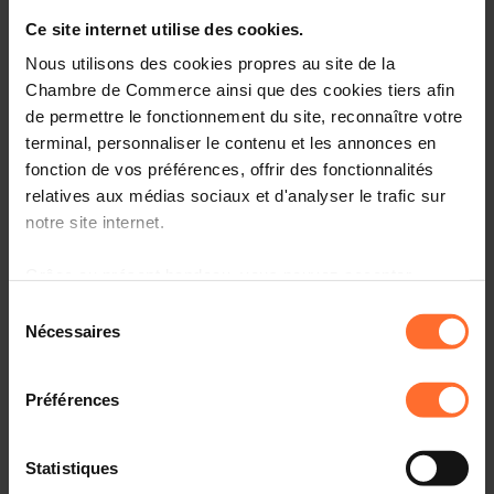
Entrepreneurship, le point de contact unique pour les
entrepreneurs.
Ce site internet utilise des cookies.
Nous utilisons des cookies propres au site de la
Comment? Participez à une prochaine session
Chambre de Commerce ainsi que des cookies tiers afin
«Comment établir son entreprise au Luxembourg?», qui
de permettre le fonctionnement du site, reconnaître votre
vous informera sur l’écosystème, le cadre réglementaire
terminal, personnaliser le contenu et les annonces en
et les démarches à suivre.
fonction de vos préférences, offrir des fonctionnalités
relatives aux médias sociaux et d'analyser le trafic sur
Programme
notre site internet.
Première partie: tutoriel, en 45 minutes
Grâce au présent bandeau, vous pouvez accepter,
refuser ou configurer les cookies selon vos préférences,
Aperçu des organismes de soutien aux
Sélection
entrepreneurs au Luxembourg
à l’exception des cookies strictement nécessaires au
Nécessaires
du
fonctionnement du site. Une description des différents
Principaux aspects administratifs, légaux et fiscaux à
consentement
cookies est accessible sous l’onglet « Détails » ci-
connaître
Préférences
dessus.
Comprendre la procédure liée à l’autorisation
d’établissement et les étapes suivantes
Il est précisé que la navigation sur le site et certaines
Statistiques
fonctionnalités (ex : lecture de vidéos, partage sur les