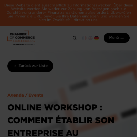
Diese Website dient ausschließlich zu Informationszwecken. Über diese
Website werden Sie weder zur Zahlung von Beiträgen noch zur
Durchführung anderer Finanztransaktionen aufgefordert. Überprüfen
Sie immer die URL, bevor Sie Ihre Daten eingeben, und wenden Sie
sich im Zweifelsfall direkt an uns.
Menü
Zurück zur Liste
Agenda / Events
ONLINE WORKSHOP :
COMMENT ÉTABLIR SON
ENTREPRISE AU