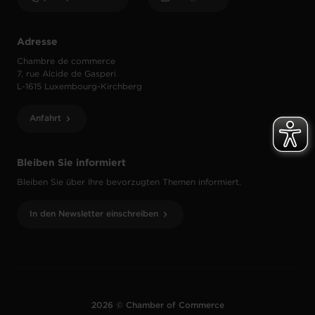
Adresse
Chambre de commerce
7, rue Alcide de Gasperi
L-1615 Luxembourg-Kirchberg
Anfahrt
Bleiben Sie informiert
Bleiben Sie über Ihre bevorzugten Themen informiert.
In den Newsletter einschreiben
2026 © Chamber of Commerce