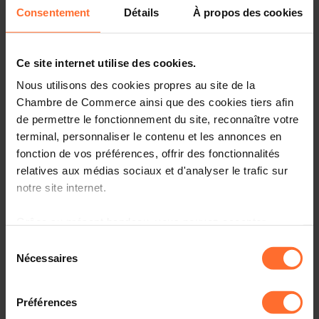
Consentement
Détails
À propos des cookies
Dans ce contexte favorable, le marché ivoirien offre aux
entreprises luxembourgeoises de réelles perspectives
dans des secteurs clés tels que les
technologies
Ce site internet utilise des cookies.
numériques
, la
construction
et la
transformation
Nous utilisons des cookies propres au site de la
industrielle.
établir des contacts de haut niveau et se
Chambre de Commerce ainsi que des cookies tiers afin
positionner sur un marché en pleine expansion.
de permettre le fonctionnement du site, reconnaître votre
La mission se déroulera à Abidjan, capitale économique
terminal, personnaliser le contenu et les annonces en
du pays et véritable point d’ancrage stratégique pour les
fonction de vos préférences, offrir des fonctionnalités
entreprises luxembourgeoises souhaitant renforcer leur
relatives aux médias sociaux et d'analyser le trafic sur
présence dans la région. Les participants pourront
notre site internet.
identifier des projets à forte valeur ajoutée, établir des
contacts de haut niveau et se positionner sur un marché
Grâce au présent bandeau, vous pouvez accepter,
en pleine expansion
refuser ou configurer les cookies selon vos préférences,
Sélection
à l’exception des cookies strictement nécessaires au
Nécessaires
du
Dates :
8 - 11 novembre 2026
fonctionnement du site. Une description des différents
Lieu :
Abidjan, Côte d’Ivoire
consentement
cookies est accessible sous l’onglet « Détails » ci-
Préférences
dessus.
INSCRIPTION
PROGRAMME