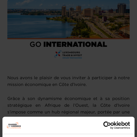
Nous avons le plaisir de vous inviter à participer à notre
mission économique en Côte d’Ivoire.
Grâce à son dynamisme économique et à sa position
stratégique en Afrique de l’Ouest, la Côte d’Ivoire
s’impose comme un hub régional majeur, portée par une
croissance soutenue et un nouveau
Plan national de
développement 2026-2030
qui vise à hisser le pays au
rang des nations à revenu intermédiaire supérieur.