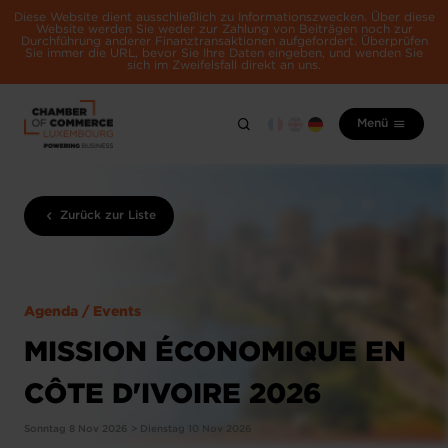
Diese Website dient ausschließlich zu Informationszwecken. Über diese
Website werden Sie weder zur Zahlung von Beiträgen noch zur
Durchführung anderer Finanztransaktionen aufgefordert. Überprüfen
Sie immer die URL, bevor Sie Ihre Daten eingeben, und wenden Sie
sich im Zweifelsfall direkt an uns.
Menü
Zurück zur Liste
Agenda / Events
MISSION ÉCONOMIQUE EN
CÔTE D'IVOIRE​ 2026
Sonntag 8 Nov 2026 > Dienstag 10 Nov 2026